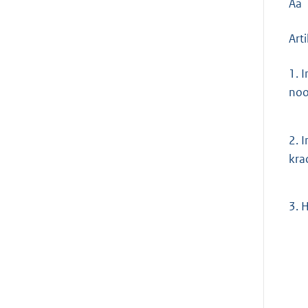
Aa
Art
1.
I
noo
2.
I
kra
3.
H