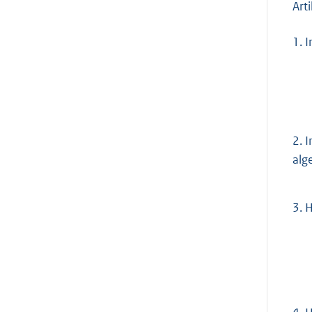
Art
1.
I
2.
I
alg
3.
H