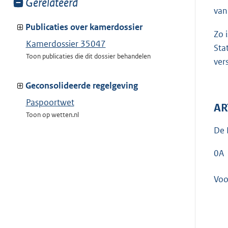
Toon
Gerelateerd
van
meer
van:
Publicaties over kamerdossier
Zo 
Kamerdossier 35047
Sta
Toon publicaties die dit dossier behandelen
ver
Geconsolideerde regelgeving
Paspoortwet
AR
Toon op wetten.nl
De 
0A
Voo