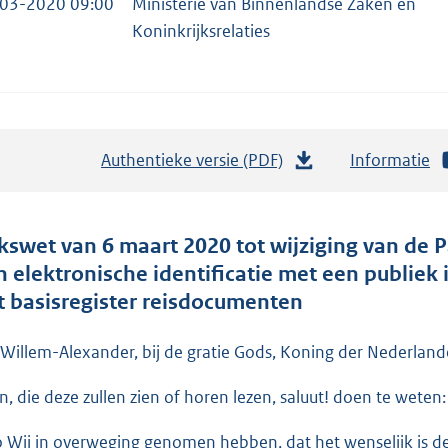
03-2020 09:00
Ministerie van Binnenlandse Zaken en
Koninkrijksrelaties
Authentieke versie (PDF)
b
Informatie
e
s
t
jkswet van 6 maart 2020 tot wijziging van de
a
n elektronische identificatie met een publiek 
n
t basisregister reisdocumenten
d
s
 Willem-Alexander, bij de gratie Gods, Koning der Nederlande
g
en, die deze zullen zien of horen lezen, saluut! doen te weten:
r
o
o Wij in overweging genomen hebben, dat het wenselijk is d