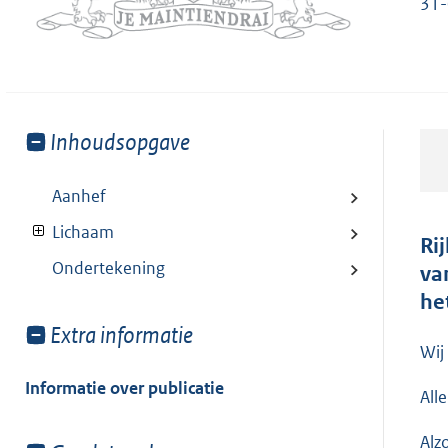
31-
Toon
Inhoudsopgave
meer
van:
Aanhef
Lichaam
Ri
Ondertekening
va
he
Toon
Extra informatie
Wij
meer
van:
Informatie over publicatie
All
Alz