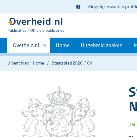
Ter
Mogelijk ervaart u prob
informatie:
U
Publicaties
Officiële publicaties
bent
Primaire
nu
Andere
Overheid.nl
Home
Uitgebreid zoeken
M
hier:
sites
navigatie
binnen
U bent hier:
Home
Staatsblad 2020, 104
S
N
Dat