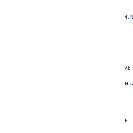
4.
N
Ab
Na 
B