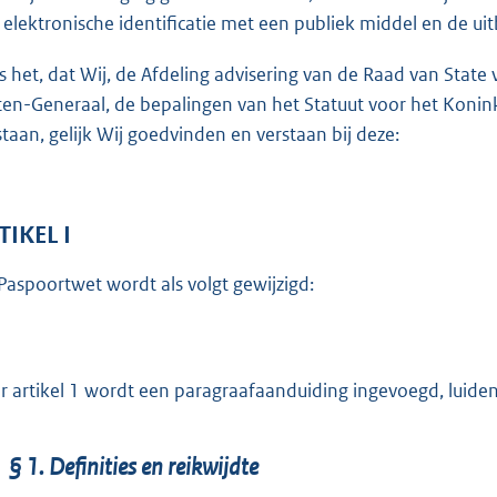
o
 elektronische identificatie met een publiek middel en de ui
t
t
is het, dat Wij, de Afdeling advisering van de Raad van Stat
e
ten-Generaal, de bepalingen van het Statuut voor het Koni
:
staan, gelijk Wij goedvinden en verstaan bij deze:
6
0
K
TIKEL I
b
Paspoortwet wordt als volgt gewijzigd:
r artikel 1 wordt een paragraafaanduiding ingevoegd, luide
§ 1. Definities en reikwijdte