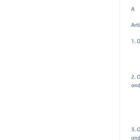
A
Art
1.
D
2.
O
ond
3.
O
ond