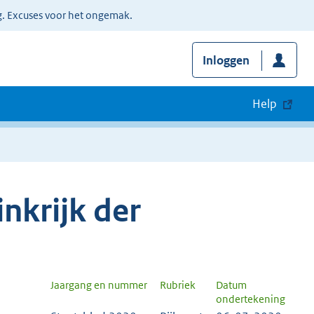
g. Excuses voor het ongemak.
Inloggen
Help
nkrijk der
Jaargang en nummer
Rubriek
Datum
ondertekening