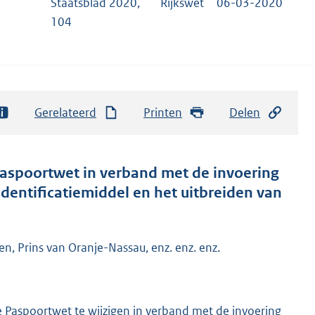
Staatsblad 2020,
Rijkswet
06-03-2020
104
Gerelateerd
Printen
Delen
 Paspoortwet in verband met de invoering
identificatiemiddel en het uitbreiden van
n, Prins van Oranje-Nassau, enz. enz. enz.
e Paspoortwet te wijzigen in verband met de invoering