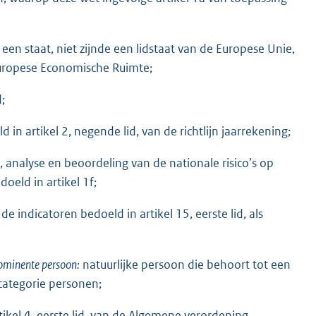
en staat, niet zijnde een lidstaat van de Europese Unie,
 Europese Economische Ruimte;
;
n artikel 2, negende lid, van de richtlijn jaarrekening;
e, analyse en beoordeling van de nationale risico’s op
oeld in artikel 1f;
de indicatoren bedoeld in artikel 15, eerste lid, als
rominente persoon:
natuurlijke persoon die behoort tot een
categorie personen;
ikel 4, eerste lid, van de Algemene verordening