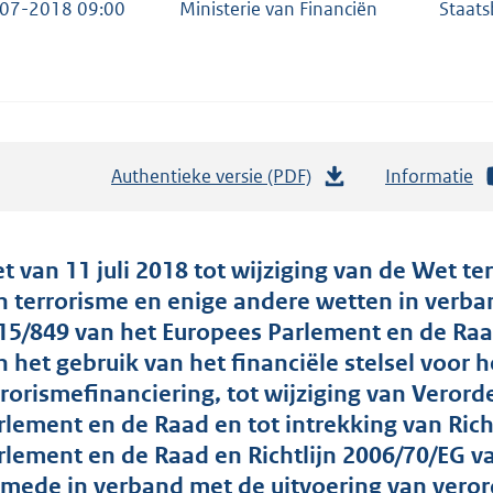
07-2018 09:00
Ministerie van Financiën
Staats
Authentieke versie (PDF)
b
Informatie
e
s
t
t van 11 juli 2018 tot wijziging van de Wet t
a
n terrorisme en enige andere wetten in verban
n
15/849 van het Europees Parlement en de Ra
d
n het gebruik van het financiële stelsel voor 
s
rrorismefinanciering, tot wijziging van Verord
g
rlement en de Raad en tot intrekking van Rich
r
rlement en de Raad en Richtlijn 2006/70/EG v
o
smede in verband met de uitvoering van veror