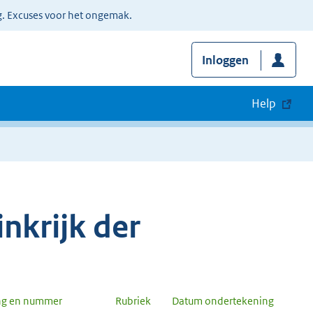
g. Excuses voor het ongemak.
Inloggen
Help
nkrijk der
ng en nummer
Rubriek
Datum ondertekening