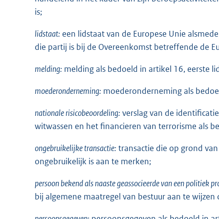
is;
lidstaat:
een lidstaat van de Europese Unie alsmede e
die partij is bij de Overeenkomst betreffende de
melding:
melding als bedoeld in artikel 16, eerste lid
moederonderneming:
moederonderneming als bedoeld i
nationale risicobeoordeling:
verslag van de identificati
witwassen en het financieren van terrorisme als bed
ongebruikelijke transactie:
transactie die op grond van 
ongebruikelijk is aan te merken;
persoon bekend als naaste geassocieerde van een politiek p
bij algemene maatregel van bestuur aan te wijzen 
persoonsgegeven:
persoonsgegeven als bedoeld in art