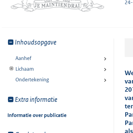
24-
Toon
Inhoudsopgave
meer
van:
Aanhef
Lichaam
We
Ondertekening
va
20
va
Toon
Extra informatie
meer
te
van:
Pa
Informatie over publicatie
Pa
al