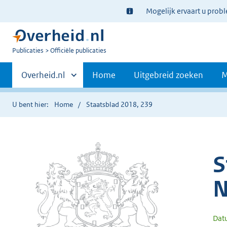
Ter
Mogelijk ervaart u prob
informatie:
U
Publicaties
Officiële publicaties
bent
Primaire
nu
Andere
Overheid.nl
Home
Uitgebreid zoeken
M
hier:
sites
navigatie
binnen
U bent hier:
Home
Staatsblad 2018, 239
S
N
Dat