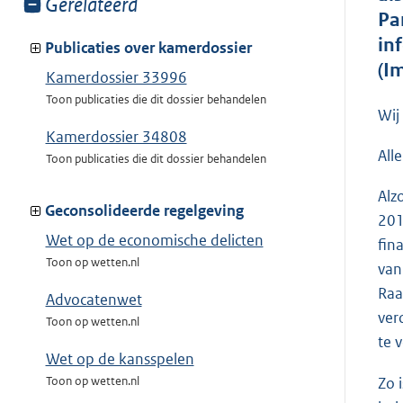
Toon
Gerelateerd
Pa
meer
in
van:
Publicaties over kamerdossier
(I
Kamerdossier 33996
Toon publicaties die dit dossier behandelen
Wij
Kamerdossier 34808
All
Toon publicaties die dit dossier behandelen
Alz
Geconsolideerde regelgeving
201
Wet op de economische delicten
fin
Toon op wetten.nl
van
Raa
Advocatenwet
ver
Toon op wetten.nl
te 
Wet op de kansspelen
Zo 
Toon op wetten.nl