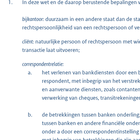
1.
In deze wet en de daarop berustende bepalingen 
bijkantoor:
duurzaam in een andere staat dan de st
rechtspersoonlijkheid van een rechtspersoon of v
cliënt:
natuurlijke persoon of rechtspersoon met wie
transactie laat uitvoeren;
correspondentrelatie:
a.
het verlenen van bankdiensten door een 
respondent, met inbegrip van het verstre
en aanverwante diensten, zoals contante
verwerking van cheques, transitrekeningen
b.
de betrekkingen tussen banken onderling,
tussen banken en andere financiële onder
onder a door een correspondentinstelling
met inbegrip van betrekkingen die zijn aa