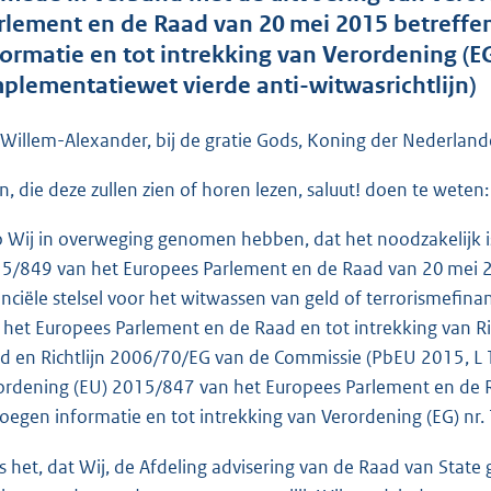
o
rlement en de Raad van 20 mei 2015 betreffe
t
formatie en tot intrekking van Verordening (EG
t
mplementatiewet vierde anti-witwasrichtlijn)
e
:
 Willem-Alexander, bij de gratie Gods, Koning der Nederlande
1
2
en, die deze zullen zien of horen lezen, saluut! doen te weten:
7
o Wij in overweging genomen hebben, dat het noodzakelijk is o
K
5/849 van het Europees Parlement en de Raad van 20 mei 2
b
anciële stelsel voor het witwassen van geld of terrorismefina
 het Europees Parlement en de Raad en tot intrekking van R
d en Richtlijn 2006/70/EG van de Commissie (PbEU 2015, L 
ordening (EU) 2015/847 van het Europees Parlement en de 
voegen informatie en tot intrekking van Verordening (EG) nr
is het, dat Wij, de Afdeling advisering van de Raad van Sta