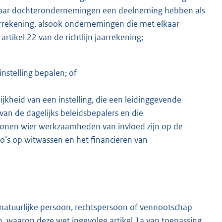
haar dochterondernemingen een deelneming hebben als
jaarrekening, alsook ondernemingen die met elkaar
rtikel 22 van de richtlijn jaarrekening;
instelling bepalen; of
heid van een instelling, die een leidinggevende
 van de dagelijks beleidsbepalers en die
ersonen wier werkzaamheden van invloed zijn op de
ico’s op witwassen en het financieren van
natuurlijke persoon, rechtspersoon of vennootschap
n, waarop deze wet ingevolge artikel 1a van toepassing