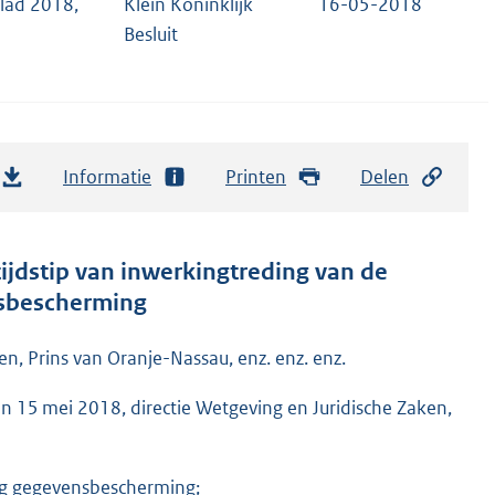
lad 2018,
Klein Koninklijk
16-05-2018
Besluit
Informatie
Printen
Delen
 tijdstip van inwerkingtreding van de
nsbescherming
n, Prins van Oranje-Nassau, enz. enz. enz.
 15 mei 2018, directie Wetgeving en Juridische Zaken,
ng gegevensbescherming;