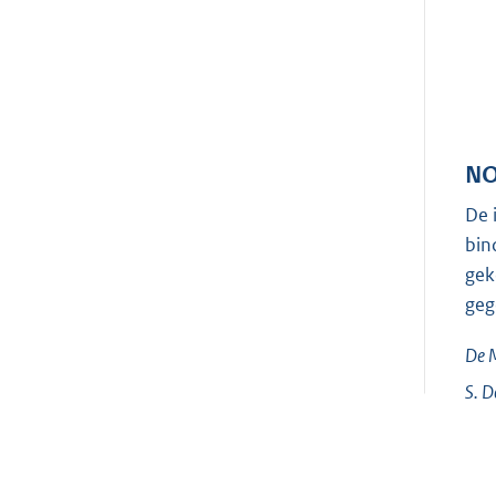
NO
De 
bin
gek
geg
De M
S.
D