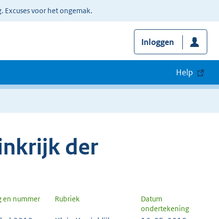
g. Excuses voor het ongemak.
Inloggen
Help
nkrijk der
g en nummer
Rubriek
Datum
ondertekening