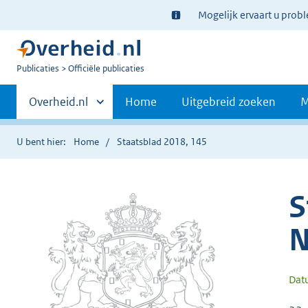
Ter
Mogelijk ervaart u prob
informatie:
U
Publicaties
Officiële publicaties
bent
Primaire
nu
Andere
Overheid.nl
Home
Uitgebreid zoeken
M
hier:
sites
navigatie
binnen
U bent hier:
Home
Staatsblad 2018, 145
S
N
Dat