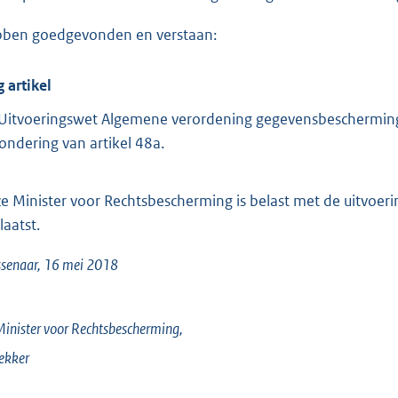
o
t
ben goedgevonden en verstaan:
t
e
g artikel
:
Uitvoeringswet Algemene verordening gegevensbescherming 
4
zondering van artikel 48a.
2
b
e Minister voor Rechtsbescherming is belast met de uitvoerin
laatst.
senaar, 16 mei 2018
inister voor Rechtsbescherming,
ekker