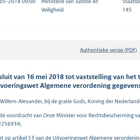
05-2018 09:00
Ministerie van Justitie en
Staatsb
Veiligheid
145
Authentieke versie (PDF)
b
e
s
t
sluit van 16 mei 2018 tot vaststelling van het
a
tvoeringswet Algemene verordening gegeve
n
d
 Willem-Alexander, bij de gratie Gods, Koning der Nederlande
s
de voordracht van Onze Minister voor Rechtsbescherming van
g
 2256934;
r
o
et op artikel 53 van de Uitvoeringswet Algemene verordeni