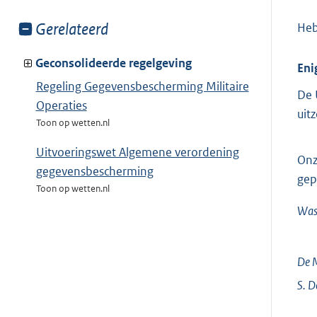
Toon
Gerelateerd
Heb
meer
van:
Geconsolideerde regelgeving
Eni
Regeling Gegevensbescherming Militaire
De 
Operaties
uit
Toon op wetten.nl
Uitvoeringswet Algemene verordening
Onz
gegevensbescherming
gep
Toon op wetten.nl
Was
De M
S.
D