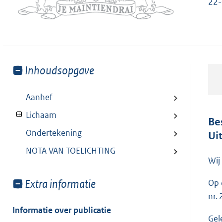
22-
Toon
Inhoudsopgave
meer
van:
Aanhef
Lichaam
Be
Ondertekening
Ui
NOTA VAN TOELICHTING
Wij
Toon
Extra informatie
Op 
meer
nr.
van:
Informatie over publicatie
Gel