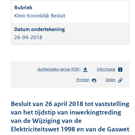
Klein Koninklijk Besluit
26-04-2018
Authentieke versie (PDF)
b
Informatie
e
Printen
Delen
s
t
a
n
Besluit van 26 april 2018 tot vaststelling
d
van het tijdstip van inwerkingtreding
s
van de Wijziging van de
g
r
Elektriciteitswet 1998 en van de Gaswet
o