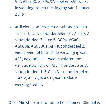
VIII, VIIIa, IX, X, XIV, XIVa, XV en XVI, welke
in werking treden met ingang van 1 januari
2019;
b.
artikelen I, onderdelen A, subonderdelen
1a en 1b, C, J, subonderdelen 01, 2 en 3, X,
subonderdeel 3, 4 en 5, AG0a, AG00a,
AG000a, AG0000a, AH, subonderdeel 2,
voor zover het betreft de vervanging van
«21, negende lid, tweede volzin» door
«21, achtste lid», en AJa, II, onderdelen A,
subonderdeel 1, F, G en N, subonderdelen
1 en 2, AE, AI, IV en XI, welke niet in
werking treden.
Onze Minister van Economische Zaken en Klimaat is