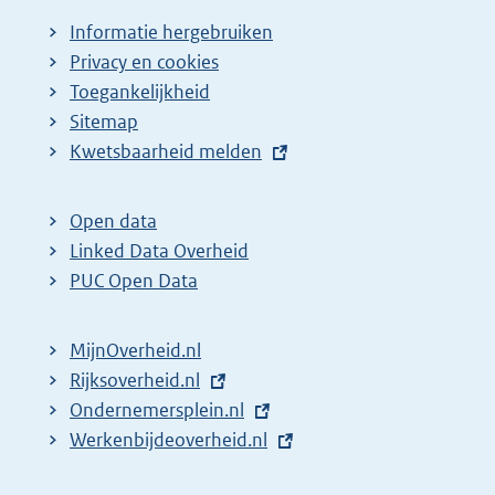
Informatie hergebruiken
Privacy en cookies
Toegankelijkheid
Sitemap
E
Kwetsbaarheid melden
x
t
Open data
e
Linked Data Overheid
r
PUC Open Data
n
e
MijnOverheid.nl
l
E
Rijksoverheid.nl
i
x
E
Ondernemersplein.nl
n
t
x
E
Werkenbijdeoverheid.nl
k
e
t
x
: