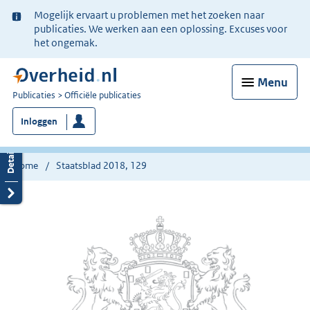
Ter
Mogelijk ervaart u problemen met het zoeken naar
informatie:
publicaties. We werken aan een oplossing. Excuses voor
het ongemak.
Menu
U
Publicaties
Officiële publicaties
bent
Inloggen
nu
hier:
Home
Staatsblad 2018, 129