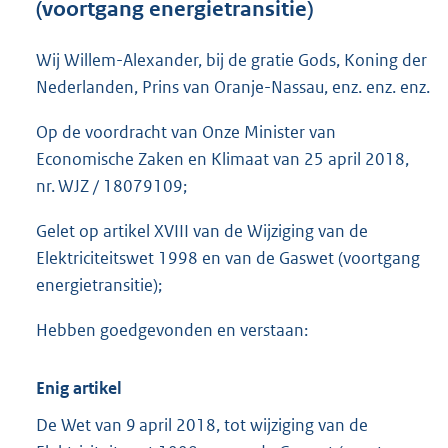
(voortgang energietransitie)
o
t
t
Wij Willem-Alexander, bij de gratie Gods, Koning der
e
Nederlanden, Prins van Oranje-Nassau, enz. enz. enz.
:
4
Op de voordracht van Onze Minister van
7
Economische Zaken en Klimaat van 25 april 2018,
K
b
nr. WJZ / 18079109;
Gelet op artikel XVIII van de Wijziging van de
Elektriciteitswet 1998 en van de Gaswet (voortgang
energietransitie);
Hebben goedgevonden en verstaan:
Enig artikel
De Wet van 9 april 2018, tot wijziging van de