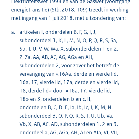
Elektriciteitswet 1998 en van de Gaswet (voortgang
energietransitie) (
Stb. 2018, 109
) treedt in werking
met ingang van 1 juli 2018, met uitzondering van:
a.
artikelen I, onderdelen B, F, G, I, J,
subonderdeel 1, K, L, M, N, O, P, Q, R, S, Sa,
Sb, T, U, V, W, Wa, X, subonderdelen 1 en 2,
Z, Za, AA, AB, AC, AG, AGa en AH,
subonderdelen 2, voor zover het betreft de
vervanging van «16Aa, derde en vierde lid,
16a, 17, vierde lid, 17a, derde en vierde lid,
18, derde lid» door «16a, 17, vierde lid,
18» en 3, onderdelen b en c, II,
onderdelen B, C, D, E, Ia, Ib, Ic, J, K, M, N,
subonderdeel 3, O, P, Q, R, S, T, U, Ub, Va,
Vb, X, AB, AC, AD, subonderdelen 1, 2 en 3,
onderdeel a, AG, AGa, AH, AJ en AJa, VI, VII,