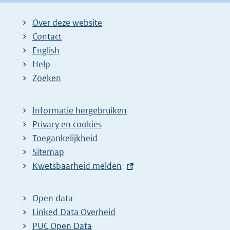
Over deze website
Contact
English
Help
Zoeken
Informatie hergebruiken
Privacy en cookies
Toegankelijkheid
Sitemap
E
Kwetsbaarheid melden
x
t
Open data
e
Linked Data Overheid
r
PUC Open Data