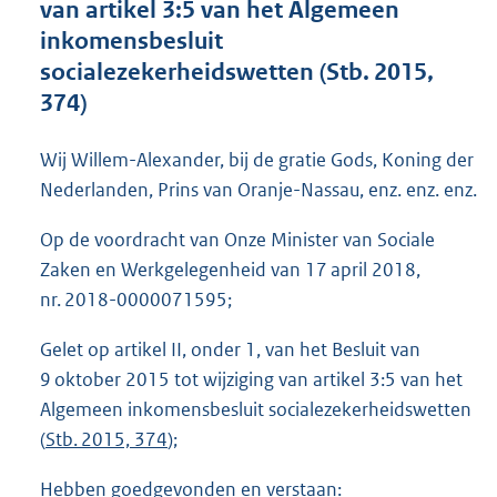
van artikel 3:5 van het Algemeen
o
inkomensbesluit
t
t
socialezekerheidswetten (Stb. 2015,
e
374)
:
4
0
Wij Willem-Alexander, bij de gratie Gods, Koning der
K
Nederlanden, Prins van Oranje-Nassau, enz. enz. enz.
b
Op de voordracht van Onze Minister van Sociale
Zaken en Werkgelegenheid van 17 april 2018,
nr. 2018-0000071595;
Gelet op artikel II, onder 1, van het Besluit van
9 oktober 2015 tot wijziging van artikel 3:5 van het
Algemeen inkomensbesluit socialezekerheidswetten
(
Stb. 2015, 374
);
Hebben goedgevonden en verstaan: