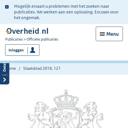
Ter
Mogelijk ervaart u problemen met het zoeken naar
informatie:
publicaties. We werken aan een oplossing. Excuses voor
het ongemak.
Menu
U
Publicaties
Officiële publicaties
bent
Inloggen
nu
hier:
Home
Staatsblad 2018, 121