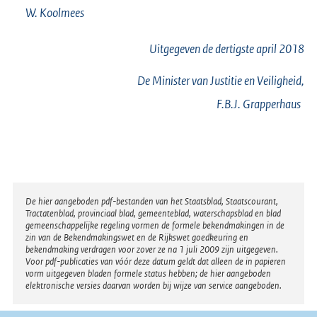
W.
Koolmees
Uitgegeven de
dertigste
april 2018
De Minister van Justitie en Veiligheid,
F.B.J.
Grapperhaus
Disclaimer
De hier aangeboden pdf-bestanden van het Staatsblad, Staatscourant,
Tractatenblad, provinciaal blad, gemeenteblad, waterschapsblad en blad
gemeenschappelijke regeling vormen de formele bekendmakingen in de
zin van de Bekendmakingswet en de Rijkswet goedkeuring en
bekendmaking verdragen voor zover ze na 1 juli 2009 zijn uitgegeven.
Voor pdf-publicaties van vóór deze datum geldt dat alleen de in papieren
vorm uitgegeven bladen formele status hebben; de hier aangeboden
elektronische versies daarvan worden bij wijze van service aangeboden.