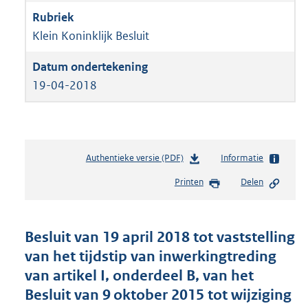
Klein Koninklijk Besluit
19-04-2018
Authentieke versie (PDF)
b
Informatie
e
Printen
Delen
s
t
a
n
Besluit van 19 april 2018 tot vaststelling
d
van het tijdstip van inwerkingtreding
s
van artikel I, onderdeel B, van het
g
r
Besluit van 9 oktober 2015 tot wijziging
o