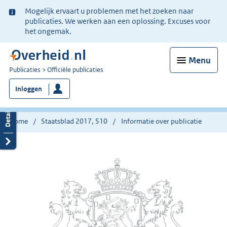
Ter
Mogelijk ervaart u problemen met het zoeken naar
informatie:
publicaties. We werken aan een oplossing. Excuses voor
het ongemak.
Menu
U
Publicaties
Officiële publicaties
bent
Inloggen
nu
hier:
Home
Staatsblad 2017, 510
Informatie over publicatie