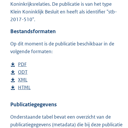
Koninkrijksrelaties. De publicatie is van het type
o
Klein Koninklijk Besluit en heeft als identifier "stb-
o
t
2017-510".
t
e
Bestandsformaten
:
4
Op dit moment is de publicatie beschikbaar in de
3
volgende formaten:
K
b
D
PDF
b
o
D
ODT
e
b
w
o
D
XML
s
e
b
n
w
o
D
HTML
t
s
e
b
l
n
w
o
a
t
s
e
o
l
n
w
n
a
t
s
Publicatiegegevens
a
o
l
n
d
n
a
t
Onderstaande tabel bevat een overzicht van de
d
a
o
l
s
d
n
a
publicatiegegevens (metadata) die bij deze publicatie
p
d
a
o
g
s
d
n