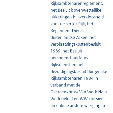
a
a
m
r
Rijksambtenarenreglement,
:
e
t
a
a
m
het Besluit bovenwettelijke
3
:
t
a
a
uitkeringen bij werkloosheid
K
2
t
a
voor de sector Rijk, het
b
K
t
Reglement Dienst
b
Buitenlandse Zaken, het
Verplaatsingskostenbesluit
1989, het Besluit
personenchauffeurs
Rijksdienst en het
Bezoldigingsbesluit Burgerlijke
Rijksambtenaren 1984 in
verband met de
Overeenkomst Van Werk Naar
Werk beleid en WW-dossier
en enkele andere wijzigingen