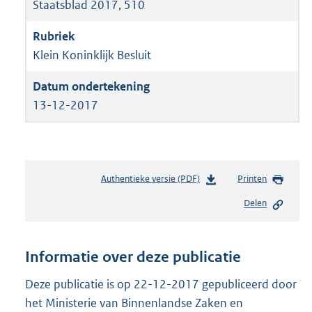
Staatsblad 2017, 510
Klein Koninklijk Besluit
13-12-2017
Authentieke versie (PDF)
b
Printen
e
Delen
s
t
a
n
Informatie over deze publicatie
d
s
Deze publicatie is op 22-12-2017 gepubliceerd door
g
het Ministerie van Binnenlandse Zaken en
r