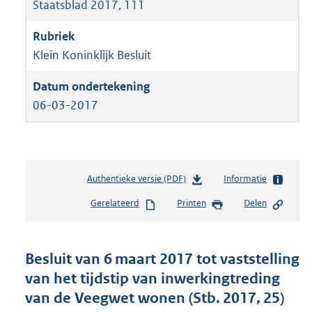
Staatsblad 2017, 111
Klein Koninklijk Besluit
06-03-2017
Authentieke versie (PDF)
b
Informatie
e
Gerelateerd
Printen
Delen
s
t
a
n
Besluit van 6 maart 2017 tot vaststelling
d
van het tijdstip van inwerkingtreding
s
van de Veegwet wonen (Stb. 2017, 25)
g
r