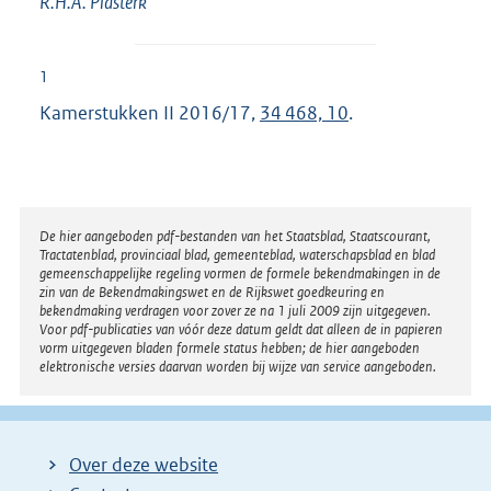
R.H.A.
Plasterk
1
Kamerstukken II 2016/17,
34 468, 10
.
Disclaimer
De hier aangeboden pdf-bestanden van het Staatsblad, Staatscourant,
Tractatenblad, provinciaal blad, gemeenteblad, waterschapsblad en blad
gemeenschappelijke regeling vormen de formele bekendmakingen in de
zin van de Bekendmakingswet en de Rijkswet goedkeuring en
bekendmaking verdragen voor zover ze na 1 juli 2009 zijn uitgegeven.
Voor pdf-publicaties van vóór deze datum geldt dat alleen de in papieren
vorm uitgegeven bladen formele status hebben; de hier aangeboden
elektronische versies daarvan worden bij wijze van service aangeboden.
Over deze website