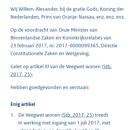
o
Wij Willem-Alexander, bij de gratie Gods, Koning der
o
Nederlanden, Prins van Oranje-Nassau, enz. enz. enz.
t
t
Op de voordracht van Onze Minister van
e
:
Binnenlandse Zaken en Koninkrijksrelaties van
4
23 februari 2017, nr. 2017-0000099365, Directie
2
Constitutionele Zaken en Wetgeving;
K
b
Gelet op artikel XI van de Veegwet wonen (
Stb.
2017, 25
);
Hebben goedgevonden en verstaan:
Enig artikel
1.
De Veegwet wonen (
Stb. 2017, 25
) treedt
in werking met ingang van 1 juli 2017, met