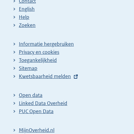
Contact
English
Help
Zoeken
Informatie hergebruiken
Privacy en cookies
Toegankelijkheid
Sitemap
E
Kwetsbaarheid melden
x
t
Open data
e
Linked Data Overheid
r
PUC Open Data
n
e
MijnOverheid.nl
l