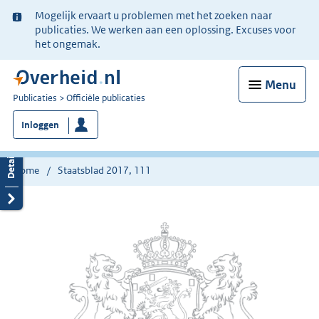
Ter
Mogelijk ervaart u problemen met het zoeken naar
informatie:
publicaties. We werken aan een oplossing. Excuses voor
het ongemak.
Menu
U
Publicaties
Officiële publicaties
bent
Inloggen
nu
hier:
Home
Staatsblad 2017, 111