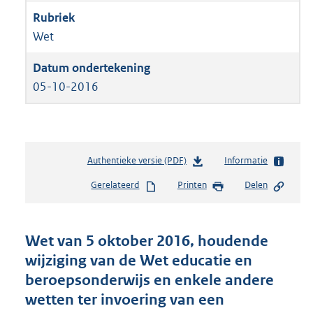
Wet
05-10-2016
Authentieke versie (PDF)
b
Informatie
e
Gerelateerd
Printen
Delen
s
t
a
n
Wet van 5 oktober 2016, houdende
d
wijziging van de Wet educatie en
s
beroepsonderwijs en enkele andere
g
r
wetten ter invoering van een
o