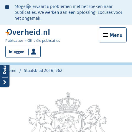
Ter
Mogelijk ervaart u problemen met het zoeken naar
informatie:
publicaties. We werken aan een oplossing. Excuses voor
het ongemak.
Menu
U
Publicaties
Officiële publicaties
bent
Inloggen
nu
hier:
Home
Staatsblad 2016, 362