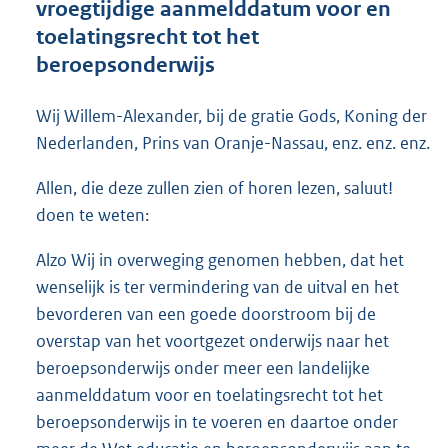
vroegtijdige aanmelddatum voor en
o
toelatingsrecht tot het
t
t
beroepsonderwijs
e
:
Wij Willem-Alexander, bij de gratie Gods, Koning der
6
7
Nederlanden, Prins van Oranje-Nassau, enz. enz. enz.
K
b
Allen, die deze zullen zien of horen lezen, saluut!
doen te weten:
Alzo Wij in overweging genomen hebben, dat het
wenselijk is ter vermindering van de uitval en het
bevorderen van een goede doorstroom bij de
overstap van het voortgezet onderwijs naar het
beroepsonderwijs onder meer een landelijke
aanmelddatum voor en toelatingsrecht tot het
beroepsonderwijs in te voeren en daartoe onder