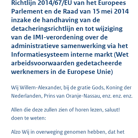
Richtlijn 2014/67/EU van het Europees
o
Parlement en de Raad van 15 mei 2014
t
t
inzake de handhaving van de
e
detacheringsrichtlijn en tot wijziging
:
van de IMI-verordening over de
7
1
administratieve samenwerking via het
K
Informatiesysteem interne markt (Wet
b
arbeidsvoorwaarden gedetacheerde
werknemers in de Europese Unie)
Wij Willem-Alexander, bij de gratie Gods, Koning der
Nederlanden, Prins van Oranje-Nassau, enz. enz. enz.
Allen die deze zullen zien of horen lezen, saluut!
doen te weten:
Alzo Wij in overweging genomen hebben, dat het