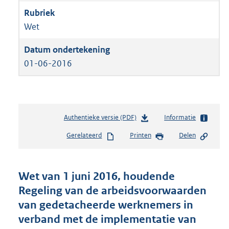
Wet
01-06-2016
Authentieke versie (PDF)
b
Informatie
e
Gerelateerd
Printen
Delen
s
t
a
n
Wet van 1 juni 2016, houdende
d
Regeling van de arbeidsvoorwaarden
s
van gedetacheerde werknemers in
g
r
verband met de implementatie van
o