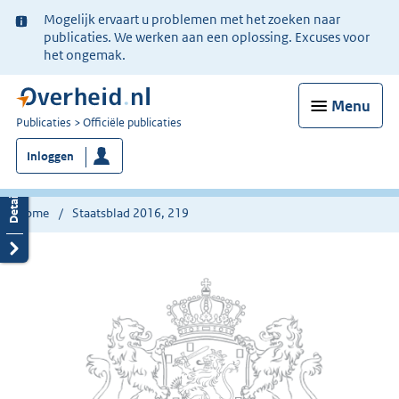
Ter
Mogelijk ervaart u problemen met het zoeken naar
informatie:
publicaties. We werken aan een oplossing. Excuses voor
het ongemak.
Menu
U
Publicaties
Officiële publicaties
bent
Inloggen
nu
hier:
Home
Staatsblad 2016, 219