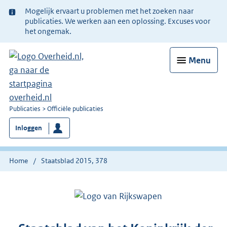
Ter
Mogelijk ervaart u problemen met het zoeken naar
informatie:
publicaties. We werken aan een oplossing. Excuses voor
het ongemak.
Menu
U
Publicaties
Officiële publicaties
bent
Inloggen
nu
hier:
Home
Staatsblad 2015, 378