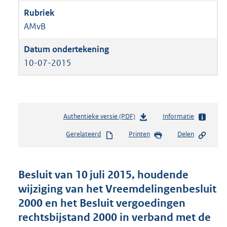
AMvB
10-07-2015
Authentieke versie (PDF)
b
Informatie
e
Gerelateerd
Printen
Delen
s
t
a
n
Besluit van 10 juli 2015, houdende
d
wijziging van het Vreemdelingenbesluit
s
2000 en het Besluit vergoedingen
g
r
rechtsbijstand 2000 in verband met de
o