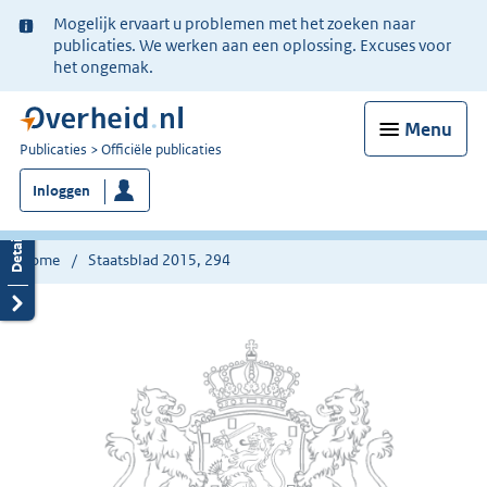
Ter
Mogelijk ervaart u problemen met het zoeken naar
informatie:
publicaties. We werken aan een oplossing. Excuses voor
het ongemak.
Menu
U
Publicaties
Officiële publicaties
bent
Inloggen
nu
hier:
Home
Staatsblad 2015, 294