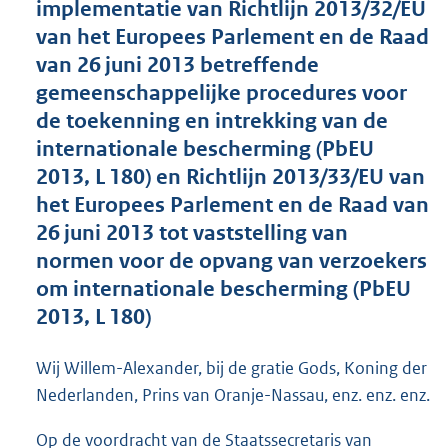
implementatie van Richtlijn 2013/32/EU
o
van het Europees Parlement en de Raad
t
t
van 26 juni 2013 betreffende
e
gemeenschappelijke procedures voor
:
de toekenning en intrekking van de
1
3
internationale bescherming (PbEU
9
2013, L 180) en Richtlijn 2013/33/EU van
K
het Europees Parlement en de Raad van
b
26 juni 2013 tot vaststelling van
normen voor de opvang van verzoekers
om internationale bescherming (PbEU
2013, L 180)
Wij Willem-Alexander, bij de gratie Gods, Koning der
Nederlanden, Prins van Oranje-Nassau, enz. enz. enz.
Op de voordracht van de Staatssecretaris van