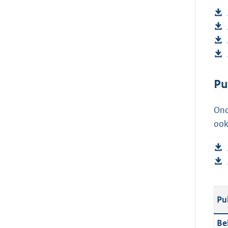
Pu
Ond
ook
Pu
Be