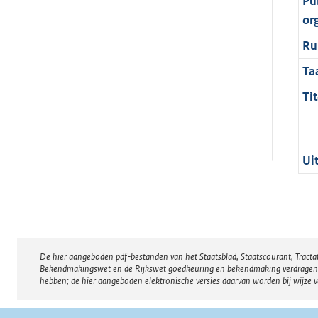
Pu
or
Ru
Ta
Tit
Ui
De hier aangeboden pdf-bestanden van het Staatsblad, Staatscourant, Tract
Disclaimer
Bekendmakingswet en de Rijkswet goedkeuring en bekendmaking verdragen voor
hebben; de hier aangeboden elektronische versies daarvan worden bij wijze 