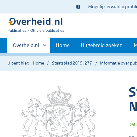
Ter
Mogelijk ervaart u prob
informatie:
U
Publicaties
Officiële publicaties
bent
Primaire
nu
Andere
Overheid.nl
Home
Uitgebreid zoeken
M
hier:
sites
navigatie
binnen
U bent hier:
Home
Staatsblad 2015, 277
Informatie over pub
S
N
Dat