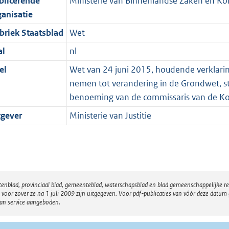
blicerende
Ministerie van Binnenlandse Zaken en Koni
ganisatie
briek Staatsblad
Wet
al
nl
el
Wet van 24 juni 2015, houdende verklarin
nemen tot verandering in de Grondwet, st
benoeming van de commissaris van de Ko
tgever
Ministerie van Justitie
atenblad, provinciaal blad, gemeenteblad, waterschapsblad en blad gemeenschappelijke 
 zover ze na 1 juli 2009 zijn uitgegeven. Voor pdf-publicaties van vóór deze datum g
van service aangeboden.