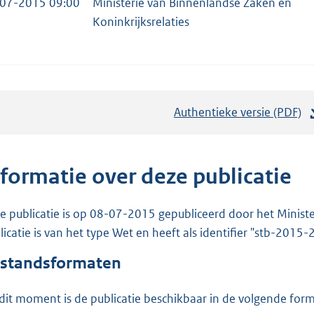
07-2015 09:00
Ministerie van Binnenlandse Zaken en
Koninkrijksrelaties
Authentieke versie (PDF)
b
e
s
t
nformatie over deze publicatie
a
n
e publicatie is op 08-07-2015 gepubliceerd door het Ministe
d
licatie is van het type Wet en heeft als identifier "stb-2015-
s
standsformaten
g
r
dit moment is de publicatie beschikbaar in de volgende for
o