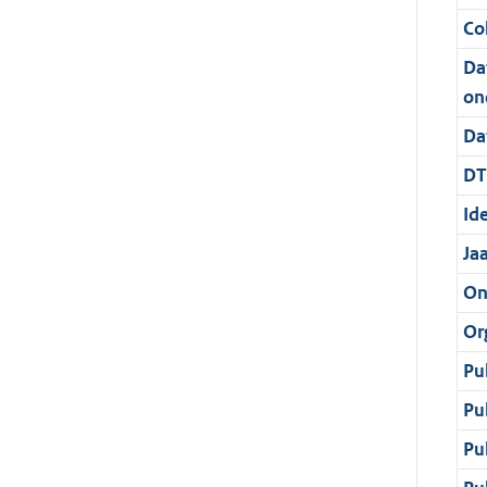
Col
Da
on
Da
DT
Ide
Ja
On
Or
Pu
Pu
Pu