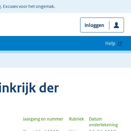
g. Excuses voor het ongemak.
Inloggen
Help
nkrijk der
Jaargang en nummer
Rubriek
Datum
ondertekening