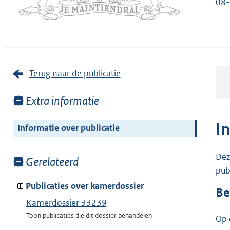
08-
Terug naar de publicatie
Toon
Extra informatie
meer
van:
I
Informatie over publicatie
Dez
Toon
Gerelateerd
pub
meer
van:
Publicaties over kamerdossier
Be
Kamerdossier 33239
Toon publicaties die dit dossier behandelen
Op 