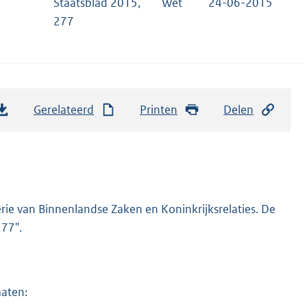
Staatsblad 2015,
Wet
24-06-2015
277
Gerelateerd
Printen
Delen
rie van Binnenlandse Zaken en Koninkrijksrelaties. De
277".
maten: