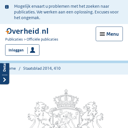
Ter
Mogelijk ervaart u problemen met het zoeken naar
informatie:
publicaties. We werken aan een oplossing. Excuses voor
het ongemak.
Menu
U
Publicaties
Officiële publicaties
bent
Inloggen
nu
hier:
Home
Staatsblad 2014, 410