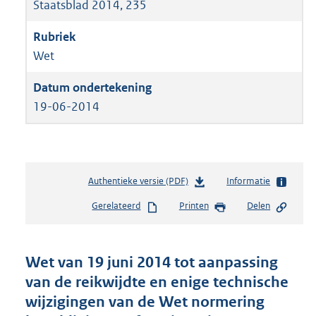
Staatsblad 2014, 235
Wet
19-06-2014
Authentieke versie (PDF)
b
Informatie
e
Gerelateerd
Printen
Delen
s
t
a
n
Wet van 19 juni 2014 tot aanpassing
d
van de reikwijdte en enige technische
s
wijzigingen van de Wet normering
g
r