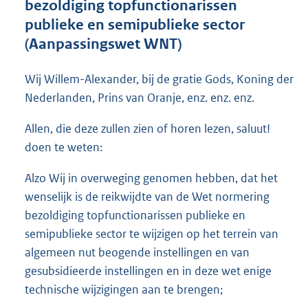
bezoldiging topfunctionarissen
o
publieke en semipublieke sector
o
(Aanpassingswet WNT)
t
t
e
Wij Willem-Alexander, bij de gratie Gods, Koning der
:
Nederlanden, Prins van Oranje, enz. enz. enz.
6
4
Allen, die deze zullen zien of horen lezen, saluut!
K
b
doen te weten:
Alzo Wij in overweging genomen hebben, dat het
wenselijk is de reikwijdte van de Wet normering
bezoldiging topfunctionarissen publieke en
semipublieke sector te wijzigen op het terrein van
algemeen nut beogende instellingen en van
gesubsidieerde instellingen en in deze wet enige
technische wijzigingen aan te brengen;