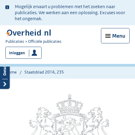
Ter
Mogelijk ervaart u problemen met het zoeken naar
informatie:
publicaties. We werken aan een oplossing. Excuses voor
het ongemak.
Menu
U
Publicaties
Officiële publicaties
bent
Inloggen
nu
hier:
Home
Staatsblad 2014, 235