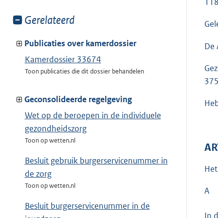
118
Toon
Gerelateerd
Gel
meer
van:
Publicaties over kamerdossier
De 
Kamerdossier 33674
Gez
Toon publicaties die dit dossier behandelen
37
Geconsolideerde regelgeving
Heb
Wet op de beroepen in de individuele
gezondheidszorg
Toon op wetten.nl
AR
Besluit gebruik burgerservicenummer in
Het
de zorg
Toon op wetten.nl
A
Besluit burgerservicenummer in de
In 