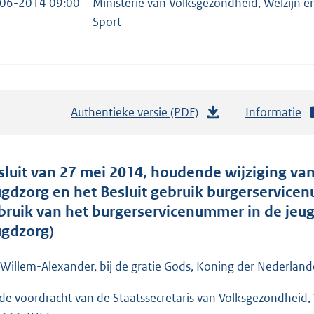
06-2014 09:00
Ministerie van Volksgezondheid, Welzijn e
Sport
Authentieke versie (PDF)
b
Informatie
e
s
t
sluit van 27 mei 2014, houdende wijziging van
a
ugdzorg en het Besluit gebruik burgerservice
n
bruik van het burgerservicenummer in de jeug
d
ugdzorg)
s
g
 Willem-Alexander, bij de gratie Gods, Koning der Nederlande
r
de voordracht van de Staatssecretaris van Volksgezondheid
o