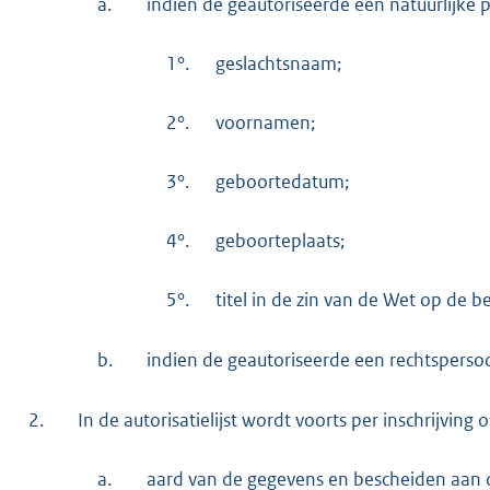
a.
indien de geautoriseerde een natuurlijke p
1°.
geslachtsnaam;
2°.
voornamen;
3°.
geboortedatum;
4°.
geboorteplaats;
5°.
titel in de zin van de Wet op de 
b.
indien de geautoriseerde een rechtsperso
2.
In de autorisatielijst wordt voorts per inschrijvin
a.
aard van de gegevens en bescheiden aan d