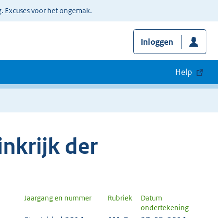
g. Excuses voor het ongemak.
Inloggen
Help
nkrijk der
Jaargang en nummer
Rubriek
Datum
ondertekening