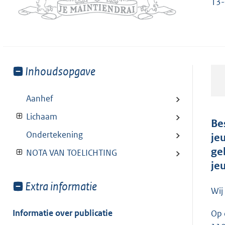
13-
Toon
Inhoudsopgave
meer
van:
Aanhef
Lichaam
Be
Ondertekening
je
ge
NOTA VAN TOELICHTING
je
Toon
Extra informatie
Wij
meer
van:
Informatie over publicatie
Op 