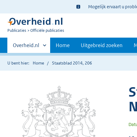
Ter
Mogelijk ervaart u prob
informatie:
U
Publicaties
Officiële publicaties
bent
Primaire
nu
Andere
Overheid.nl
Home
Uitgebreid zoeken
M
hier:
sites
navigatie
binnen
U bent hier:
Home
Staatsblad 2014, 206
S
N
Dat