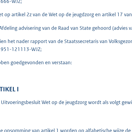
666-WJZ;
o
t
et op artikel 2z van de Wet op de jeugdzorg en artikel 17 
t
e
Afdeling advisering van de Raad van State gehoord (advies 
:
ien het nader rapport van de Staatssecretaris van Volksgez
7
5951-121113-WJZ;
1
K
ben goedgevonden en verstaan:
b
TIKEL I
 Uitvoeringsbesluit Wet op de jeugdzorg wordt als volgt gewi
de opsomming van artikel 1 worden op alfabetische wijze d