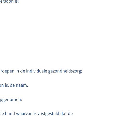
ersoon is:
beroepen in de individuele gezondheidszorg;
on is: de naam.
g opgenomen:
e hand waarvan is vastgesteld dat de