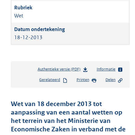
Wet
18-12-2013
Authentieke versie (PDF)
b
Informatie
e
Gerelateerd
Printen
Delen
s
t
a
n
Wet van 18 december 2013 tot
d
aanpassing van een aantal wetten op
s
het terrein van het Ministerie van
g
r
Economische Zaken in verband met de
o