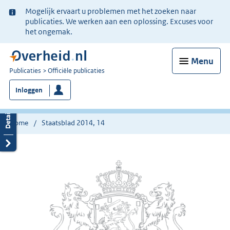
Ter
Mogelijk ervaart u problemen met het zoeken naar
informatie:
publicaties. We werken aan een oplossing. Excuses voor
het ongemak.
Menu
U
Publicaties
Officiële publicaties
bent
Inloggen
nu
hier:
Home
Staatsblad 2014, 14