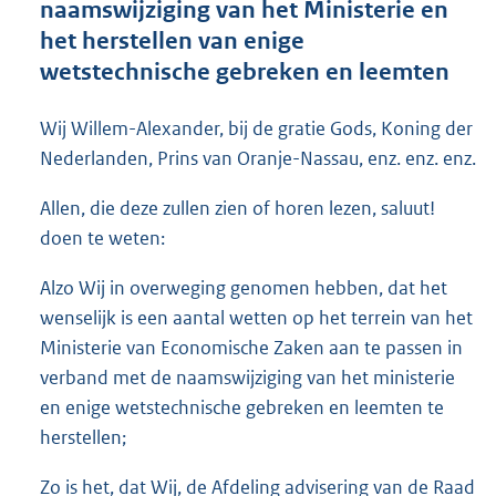
naamswijziging van het Ministerie en
o
het herstellen van enige
t
t
wetstechnische gebreken en leemten
e
:
Wij Willem-Alexander, bij de gratie Gods, Koning der
1
2
Nederlanden, Prins van Oranje-Nassau, enz. enz. enz.
2
K
Allen, die deze zullen zien of horen lezen, saluut!
b
doen te weten:
Alzo Wij in overweging genomen hebben, dat het
wenselijk is een aantal wetten op het terrein van het
Ministerie van Economische Zaken aan te passen in
verband met de naamswijziging van het ministerie
en enige wetstechnische gebreken en leemten te
herstellen;
Zo is het, dat Wij, de Afdeling advisering van de Raad