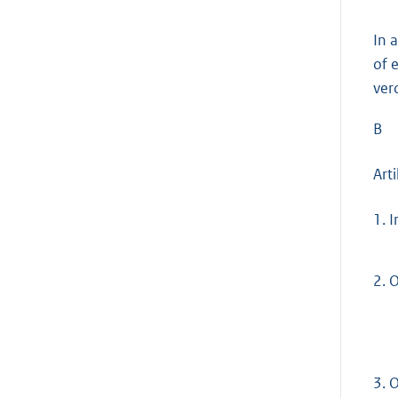
In 
of 
ver
B
Arti
1.
I
2.
O
3.
O