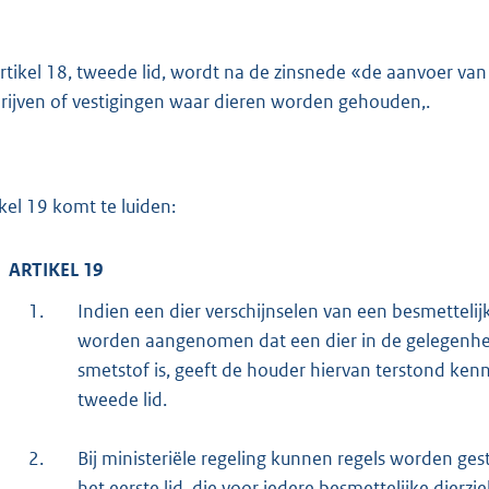
artikel 18, tweede lid, wordt na de zinsnede «de aanvoer va
rijven of vestigingen waar dieren worden gehouden,.
ikel 19 komt te luiden:
ARTIKEL 19
1.
Indien een dier verschijnselen van een besmettelijk
worden aangenomen dat een dier in de gelegenhe
smetstof is, geeft de houder hiervan terstond kenn
tweede lid.
2.
Bij ministeriële regeling kunnen regels worden ges
het eerste lid, die voor iedere besmettelijke dierzi