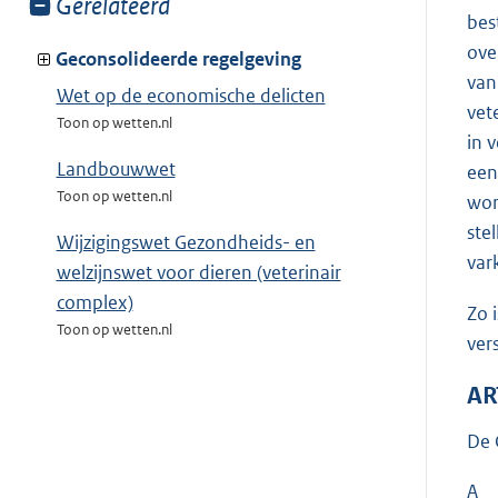
Toon
Gerelateerd
bes
meer
ove
van:
Geconsolideerde regelgeving
van
Wet op de economische delicten
vet
Toon op wetten.nl
in 
Landbouwwet
een
Toon op wetten.nl
wor
ste
Wijzigingswet Gezondheids- en
var
welzijnswet voor dieren (veterinair
complex)
Zo 
Toon op wetten.nl
ver
AR
De 
A