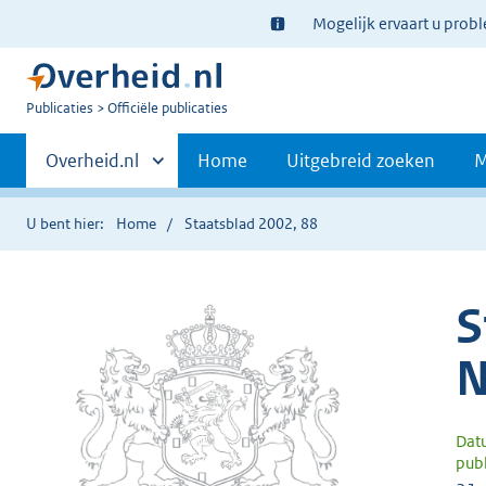
Ter
Mogelijk ervaart u prob
informatie:
U
Publicaties
Officiële publicaties
bent
Primaire
nu
Andere
Overheid.nl
Home
Uitgebreid zoeken
M
hier:
sites
navigatie
binnen
U bent hier:
Home
Staatsblad 2002, 88
S
N
Dat
publ