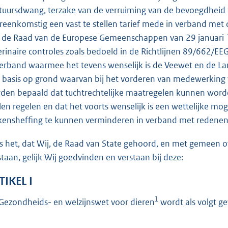
o
tuursdwang, terzake van de verruiming van de bevoegdheid 
t
reenkomstig een vast te stellen tarief mede in verband met d
t
 de Raad van de Europese Gemeenschappen van 29 januari 1
e
erinaire controles zoals bedoeld in de Richtlijnen 89/662/
:
verband waarmee het tevens wenselijk is de Veewet en de L
4
 basis op grond waarvan bij het vorderen van medewerking 
1
den bepaald dat tuchtrechtelijke maatregelen kunnen worden
llen regelen en dat het voorts wenselijk is een wettelijke mog
b
kensheffing te kunnen verminderen in verband met redenen 
is het, dat Wij, de Raad van State gehoord, en met gemeen
staan, gelijk Wij goedvinden en verstaan bij deze:
TIKEL I
1
Gezondheids- en welzijnswet voor dieren
wordt als volgt ge