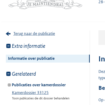
28-
Terug naar de publicatie
Toon
Extra informatie
meer
van:
I
Informatie over publicatie
Dez
Toon
Gerelateerd
typ
meer
van:
Publicaties over kamerdossier
Be
Kamerdossier 33125
Toon publicaties die dit dossier behandelen
Op 