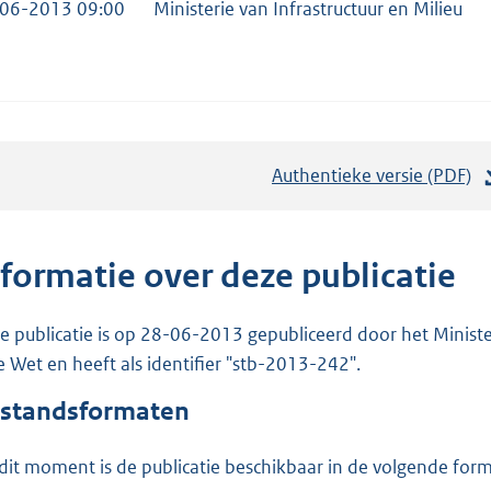
06-2013 09:00
Ministerie van Infrastructuur en Milieu
Authentieke versie (PDF)
b
e
s
t
nformatie over deze publicatie
a
n
e publicatie is op 28-06-2013 gepubliceerd door het Ministeri
d
e Wet en heeft als identifier "stb-2013-242".
s
standsformaten
g
r
dit moment is de publicatie beschikbaar in de volgende for
o