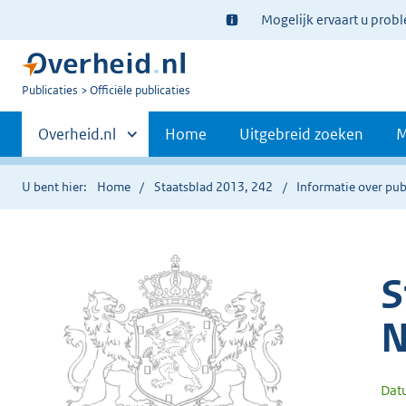
Ter
Mogelijk ervaart u prob
informatie:
U
Publicaties
Officiële publicaties
bent
Primaire
nu
Andere
Overheid.nl
Home
Uitgebreid zoeken
M
hier:
sites
navigatie
binnen
U bent hier:
Home
Staatsblad 2013, 242
Informatie over pub
S
N
Dat