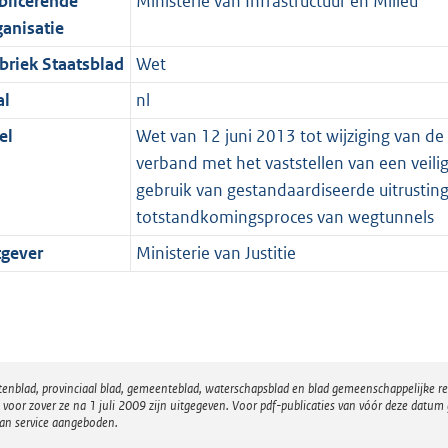
blicerende
Ministerie van Infrastructuur en Milieu
ganisatie
briek Staatsblad
Wet
al
nl
el
Wet van 12 juni 2013 tot wijziging van de
verband met het vaststellen van een veili
gebruik van gestandaardiseerde uitrusting
totstandkomingsproces van wegtunnels
tgever
Ministerie van Justitie
atenblad, provinciaal blad, gemeenteblad, waterschapsblad en blad gemeenschappelijke 
 zover ze na 1 juli 2009 zijn uitgegeven. Voor pdf-publicaties van vóór deze datum g
van service aangeboden.