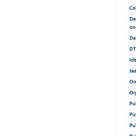
Col
Da
on
Da
DT
Ide
Ja
On
Or
Pu
Pu
Pu