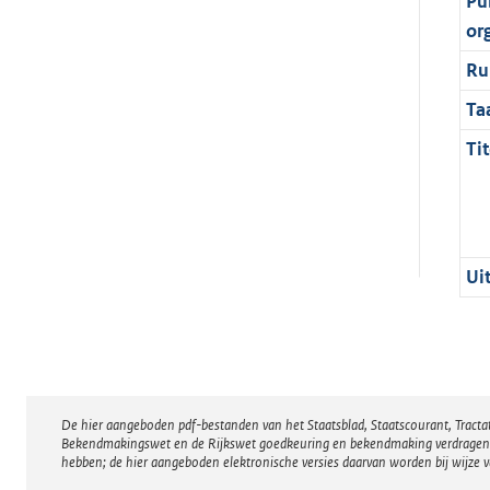
Pu
or
Ru
Ta
Tit
Ui
De hier aangeboden pdf-bestanden van het Staatsblad, Staatscourant, Tract
Disclaimer
Bekendmakingswet en de Rijkswet goedkeuring en bekendmaking verdragen voor
hebben; de hier aangeboden elektronische versies daarvan worden bij wijze 