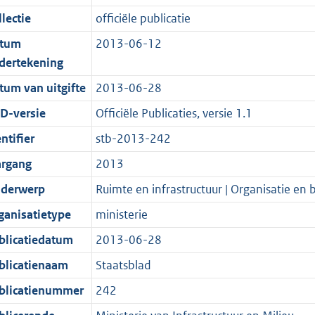
d
n
i
t
a
c
5
:
e
t
lectie
officiële publicatie
s
d
e
i
t
a
8
2
:
e
g
s
i
e
i
t
K
0
3
:
tum
2013-06-12
r
g
n
i
e
i
b
K
2
8
dertekening
o
r
f
n
i
e
b
K
K
tum van uitgifte
2013-06-28
o
o
o
f
n
i
b
b
D-versie
Officiële Publicaties, versie 1.1
t
o
r
o
f
n
t
t
m
r
o
f
ntifier
stb-2013-242
e
t
a
m
r
o
argang
2013
:
e
a
a
m
r
derwerp
Ruimte en infrastructuur | Organisatie en 
2
:
t
a
a
m
K
2
t
a
a
ganisatietype
ministerie
b
K
t
a
blicatiedatum
2013-06-28
b
t
blicatienaam
Staatsblad
blicatienummer
242