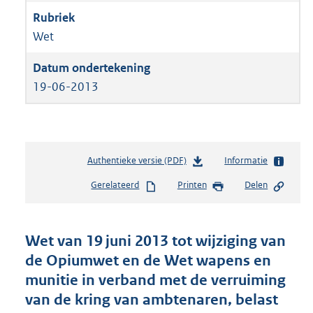
Wet
19-06-2013
Authentieke versie (PDF)
b
Informatie
e
Gerelateerd
Printen
Delen
s
t
a
n
Wet van 19 juni 2013 tot wijziging van
d
de Opiumwet en de Wet wapens en
s
munitie in verband met de verruiming
g
r
van de kring van ambtenaren, belast
o