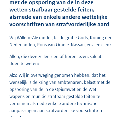
met de opsporing van de in deze
o
wetten strafbaar gestelde feiten,
t
t
alsmede van enkele andere wettelijke
e
voorschriften van strafvorderlijke aard
:
6
2
Wij Willem-Alexander, bij de gratie Gods, Koning der
K
Nederlanden, Prins van Oranje-Nassau, enz. enz. enz.
b
Allen, die deze zullen zien of horen lezen, saluut!
doen te weten:
Alzo Wij in overweging genomen hebben, dat het
wenselijk is de kring van ambtenaren, belast met de
opsporing van de in de Opiumwet en de Wet
wapens en munitie strafbaar gestelde feiten te
verruimen alsmede enkele andere technische
aanpassingen aan strafvorderlijke voorschriften