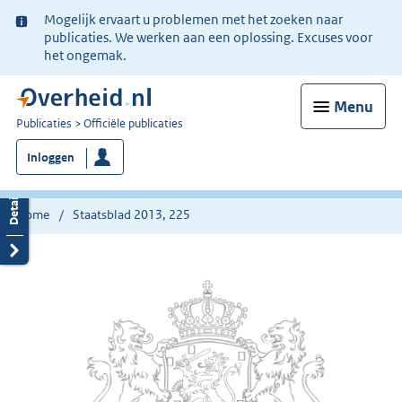
Ter
Mogelijk ervaart u problemen met het zoeken naar
informatie:
publicaties. We werken aan een oplossing. Excuses voor
het ongemak.
Menu
U
Publicaties
Officiële publicaties
bent
Inloggen
nu
hier:
Home
Staatsblad 2013, 225