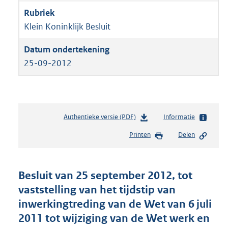
Klein Koninklijk Besluit
25-09-2012
Authentieke versie (PDF)
b
Informatie
e
Printen
Delen
s
t
a
n
Besluit van 25 september 2012, tot
d
vaststelling van het tijdstip van
s
inwerkingtreding van de Wet van 6 juli
g
r
2011 tot wijziging van de Wet werk en
o