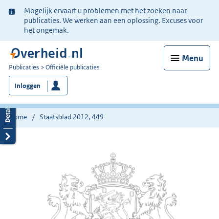
Ter
Mogelijk ervaart u problemen met het zoeken naar
informatie:
publicaties. We werken aan een oplossing. Excuses voor
het ongemak.
Menu
U
Publicaties
Officiële publicaties
bent
Inloggen
nu
hier:
Home
Staatsblad 2012, 449