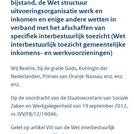
bijstand, de Wet structuur
o
uitvoeringsorganisatie werk en
t
t
inkomen en enige andere wetten in
e
verband met het afschaffen van
:
specifiek interbestuurlijk toezicht (Wet
4
6
interbestuurlijk toezicht gemeentelijke
K
inkomens- en werkvoorzieningen)
b
Wij Beatrix, bij de gratie Gods, Koningin der
Nederlanden, Prinses van Oranje-Nassau, enz. enz.
enz.
Op de voordracht van de Staatssecretaris van Sociale
Zaken en Werkgelegenheid van 19 september 2012,
nr. IVV/FB/12/14046;
Gelet op artikel VIII van de Wet interbestuurlijk