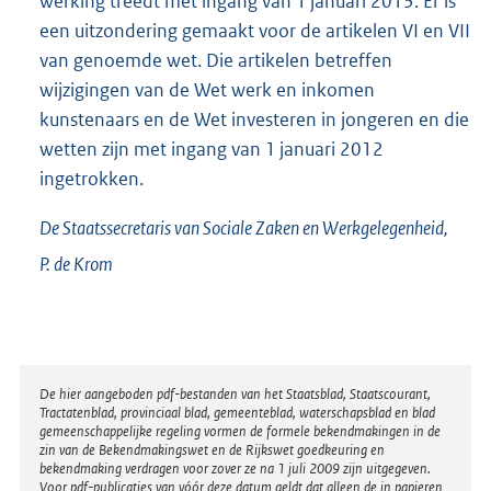
werking treedt met ingang van 1 januari 2013. Er is
een uitzondering gemaakt voor de artikelen VI en VII
van genoemde wet. Die artikelen betreffen
wijzigingen van de Wet werk en inkomen
kunstenaars en de Wet investeren in jongeren en die
wetten zijn met ingang van 1 januari 2012
ingetrokken.
De Staatssecretaris van Sociale Zaken en Werkgelegenheid,
P. de
Krom
Disclaimer
De hier aangeboden pdf-bestanden van het Staatsblad, Staatscourant,
Tractatenblad, provinciaal blad, gemeenteblad, waterschapsblad en blad
gemeenschappelijke regeling vormen de formele bekendmakingen in de
zin van de Bekendmakingswet en de Rijkswet goedkeuring en
bekendmaking verdragen voor zover ze na 1 juli 2009 zijn uitgegeven.
Voor pdf-publicaties van vóór deze datum geldt dat alleen de in papieren