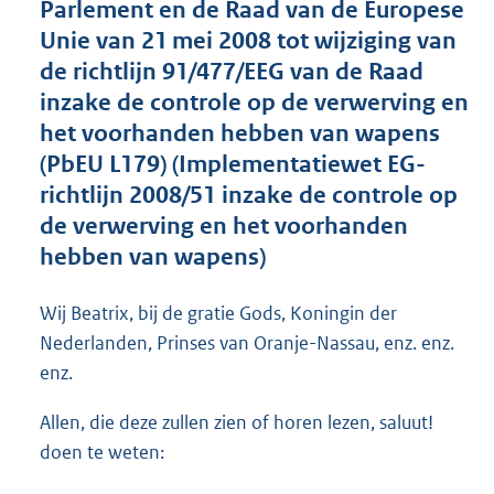
Parlement en de Raad van de Europese
o
Unie van 21 mei 2008 tot wijziging van
t
t
de richtlijn 91/477/EEG van de Raad
e
inzake de controle op de verwerving en
:
het voorhanden hebben van wapens
5
0
(PbEU L179) (Implementatiewet EG-
K
richtlijn 2008/51 inzake de controle op
b
de verwerving en het voorhanden
hebben van wapens)
Wij Beatrix, bij de gratie Gods, Koningin der
Nederlanden, Prinses van Oranje-Nassau, enz. enz.
enz.
Allen, die deze zullen zien of horen lezen, saluut!
doen te weten: