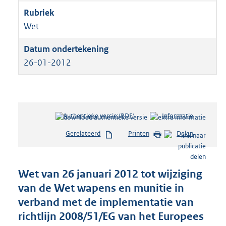
Wet
26-01-2012
Authentieke versie (PDF)
b
Informatie
e
Gerelateerd
Printen
Delen
s
t
a
n
Wet van 26 januari 2012 tot wijziging
d
van de Wet wapens en munitie in
s
verband met de implementatie van
g
r
richtlijn 2008/51/EG van het Europees
o