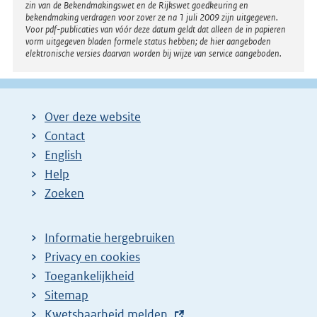
zin van de Bekendmakingswet en de Rijkswet goedkeuring en
bekendmaking verdragen voor zover ze na 1 juli 2009 zijn uitgegeven.
Voor pdf-publicaties van vóór deze datum geldt dat alleen de in papieren
vorm uitgegeven bladen formele status hebben; de hier aangeboden
elektronische versies daarvan worden bij wijze van service aangeboden.
Over deze website
Contact
English
Help
Zoeken
Informatie hergebruiken
Privacy en cookies
Toegankelijkheid
Sitemap
E
Kwetsbaarheid melden