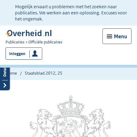
Ter
Mogelijk ervaart u problemen met het zoeken naar
informatie:
publicaties. We werken aan een oplossing. Excuses voor
het ongemak.
Menu
U
Publicaties
Officiële publicaties
bent
Inloggen
nu
hier:
Home
Staatsblad 2012, 25