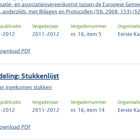
lisatie- en associatieovereenkomst tussen de Europese Gemee
, anderzijds, met Bijlagen en Protocollen (Trb. 2008, 153) (
publicatie
Vergaderjaar
Vergadernummer
Organisati
2-2012
2011-2012
nr. 16, item 5
Eerste K
ownload PDF
eling: Stukkenlijst
 van ingekomen stukken
publicatie
Vergaderjaar
Vergadernummer
Organisati
2-2012
2011-2012
nr. 16, item 14
Eerste K
ownload PDF