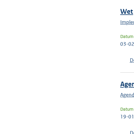
Wet
Imple
Datum 
03-0
D
Age
Agend
Datum 
19-0
D