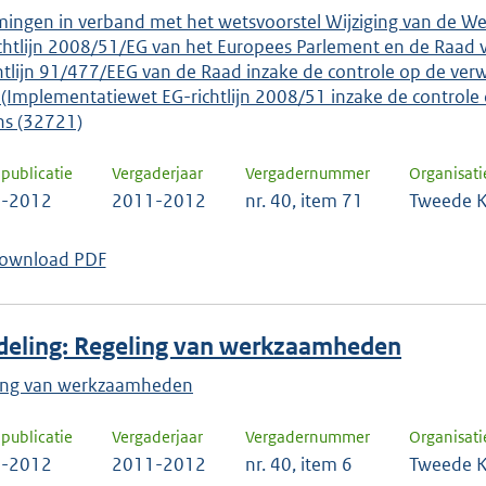
ingen in verband met het wetsvoorstel Wijziging van de W
ichtlijn 2008/51/EG van het Europees Parlement en de Raad 
chtlijn 91/477/EEG van de Raad inzake de controle op de v
 (Implementatiewet EG-richtlijn 2008/51 inzake de control
s (32721)
publicatie
Vergaderjaar
Vergadernummer
Organisati
3-2012
2011-2012
nr. 40, item 71
Tweede K
ownload PDF
eling: Regeling van werkzaamheden
ing van werkzaamheden
publicatie
Vergaderjaar
Vergadernummer
Organisati
3-2012
2011-2012
nr. 40, item 6
Tweede K