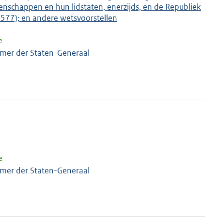
nschappen en hun lidstaten, enerzijds, en de Republiek
32577); en andere wetsvoorstellen
e
amer der Staten-Generaal
e
amer der Staten-Generaal