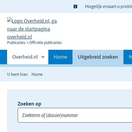
Ter
Mogelijk ervaart u prob
informatie:
U
Publicaties
Officiële publicaties
bent
Primaire
nu
Andere
Overheid.nl
Home
Uitgebreid zoeken
M
hier:
sites
navigatie
binnen
U bent hier:
Home
Zoeken op
Opnieuw
zoeken:
Zoekterm
Vul