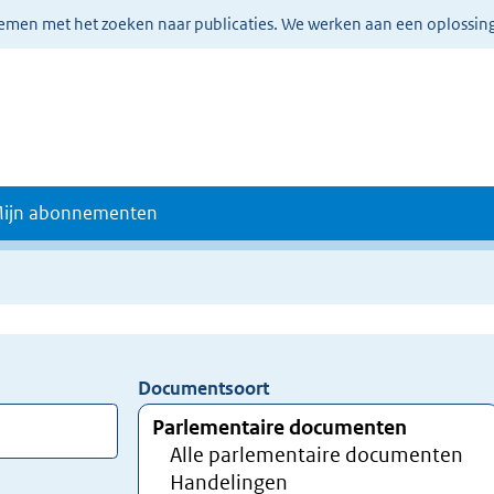
lemen met het zoeken naar publicaties. We werken aan een oplossin
ijn abonnementen
Documentsoort
Gebruik
de
TAB