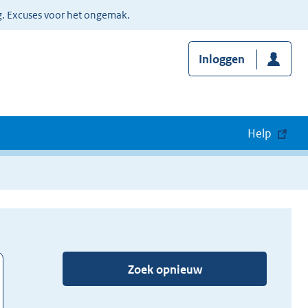
g. Excuses voor het ongemak.
Inloggen
Help
Zoek opnieuw