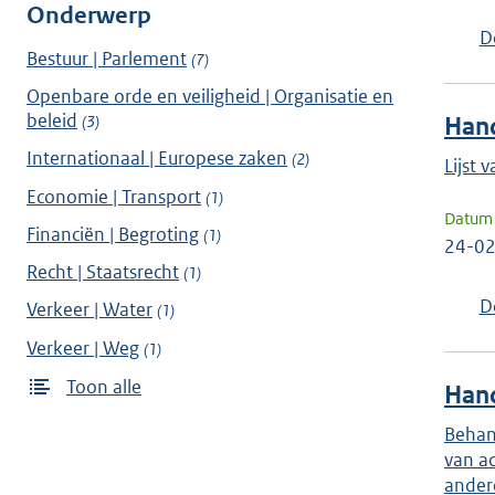
Onderwerp
D
Bestuur | Parlement
(7)
Openbare orde en veiligheid | Organisatie en
beleid
(3)
Hand
Internationaal | Europese zaken
(2)
Lijst 
Economie | Transport
(1)
Datum 
Financiën | Begroting
(1)
24-0
Recht | Staatsrecht
(1)
D
Verkeer | Water
(1)
Verkeer | Weg
(1)
Toon alle
Hand
Behan
van ad
ander