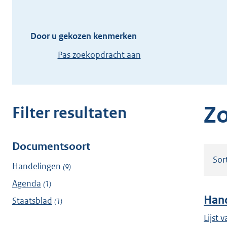
of
hier
(dossier)nummer
uw
zoekterm
Door u gekozen kenmerken
of
Pas zoekopdracht aan
(dossier)nummer
in
Zo
Filter resultaten
Documentsoort
Filter
Sor
resultaten
Handelingen
(9)
Agenda
(1)
Hand
Staatsblad
(1)
Lijst