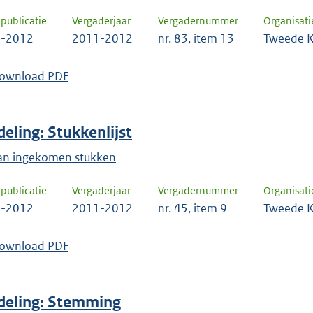
uw
publicatie
Vergaderjaar
Vergadernummer
Organisati
keuze
6-2012
2011-2012
nr. 83, item 13
Tweede K
te
bevestigen.
ownload PDF
eling: Stukkenlijst
 van ingekomen stukken
publicatie
Vergaderjaar
Vergadernummer
Organisati
3-2012
2011-2012
nr. 45, item 9
Tweede K
ownload PDF
deling: Stemming