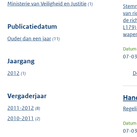
Ministerie van Veiligheid en Justitie
(1)
Stemm
van r
de ri
Publicatiedatum
L179)
wapen
Ouder dan een jaar
(11)
Datum 
07-0
Jaargang
D
2012
(1)
Vergaderjaar
Hand
2011-2012
Regel
(8)
2010-2011
(2)
Datum 
07-0