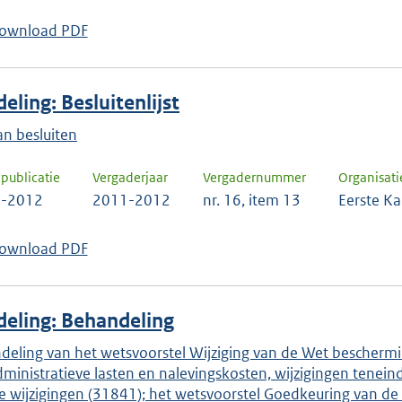
ownload PDF
eling: Besluitenlijst
van besluiten
publicatie
Vergaderjaar
Vergadernummer
Organisati
2-2012
2011-2012
nr. 16, item 13
Eerste K
ownload PDF
eling: Behandeling
deling van het wetsvoorstel Wijziging van de Wet bescherm
ministratieve lasten en nalevingskosten, wijzigingen tenein
e wijzigingen (31841); het wetsvoorstel Goedkeuring van d