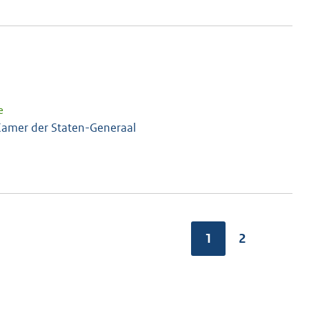
e
amer der Staten-Generaal
1
2
V
o
l
g