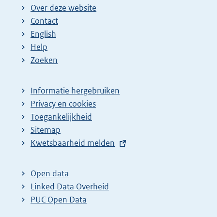
Over deze website
Contact
English
Help
Zoeken
Informatie hergebruiken
Privacy en cookies
Toegankelijkheid
Sitemap
E
Kwetsbaarheid melden
x
t
Open data
e
Linked Data Overheid
r
PUC Open Data
n