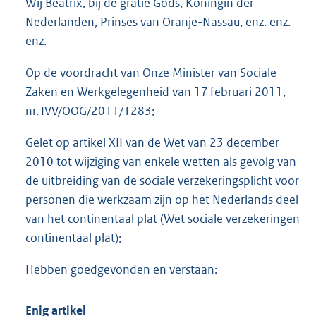
Wij Beatrix, bij de gratie Gods, Koningin der
o
Nederlanden, Prinses van Oranje-Nassau, enz. enz.
t
t
enz.
e
:
Op de voordracht van Onze Minister van Sociale
4
Zaken en Werkgelegenheid van 17 februari 2011,
2
nr. IVV/OOG/2011/1283;
K
b
Gelet op artikel XII van de Wet van 23 december
2010 tot wijziging van enkele wetten als gevolg van
de uitbreiding van de sociale verzekeringsplicht voor
personen die werkzaam zijn op het Nederlands deel
van het continentaal plat (Wet sociale verzekeringen
continentaal plat);
Hebben goedgevonden en verstaan:
Enig artikel