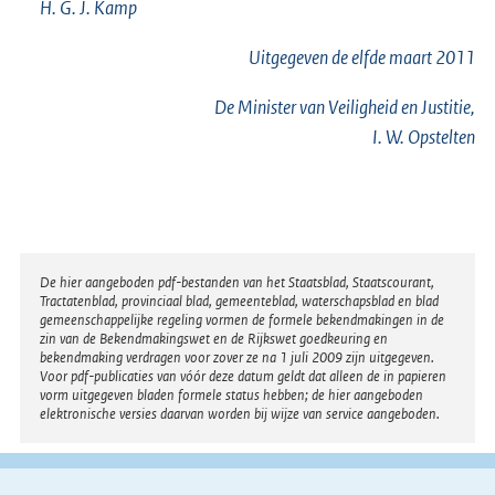
H. G. J. Kamp
Uitgegeven de
elfde
maart 2011
De Minister van Veiligheid en Justitie,
I. W. Opstelten
Disclaimer
De hier aangeboden pdf-bestanden van het Staatsblad, Staatscourant,
Tractatenblad, provinciaal blad, gemeenteblad, waterschapsblad en blad
gemeenschappelijke regeling vormen de formele bekendmakingen in de
zin van de Bekendmakingswet en de Rijkswet goedkeuring en
bekendmaking verdragen voor zover ze na 1 juli 2009 zijn uitgegeven.
Voor pdf-publicaties van vóór deze datum geldt dat alleen de in papieren
vorm uitgegeven bladen formele status hebben; de hier aangeboden
elektronische versies daarvan worden bij wijze van service aangeboden.