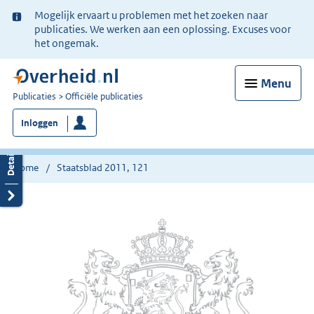
Ter
Mogelijk ervaart u problemen met het zoeken naar
informatie:
publicaties. We werken aan een oplossing. Excuses voor
het ongemak.
Menu
U
Publicaties
Officiële publicaties
bent
Inloggen
nu
hier:
Home
Staatsblad 2011, 121