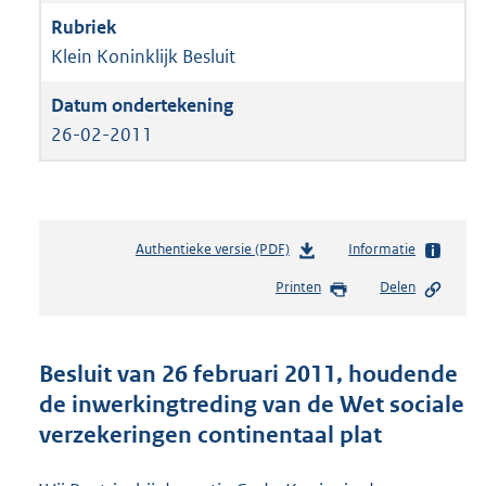
Klein Koninklijk Besluit
26-02-2011
Authentieke versie (PDF)
b
Informatie
e
Printen
Delen
s
t
a
n
Besluit van 26 februari 2011, houdende
d
de inwerkingtreding van de Wet sociale
s
verzekeringen continentaal plat
g
r
o