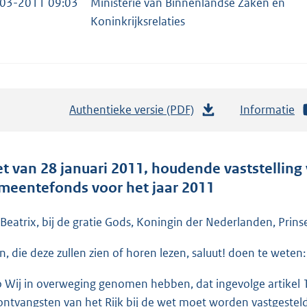
03-2011 09:03
Ministerie van Binnenlandse Zaken en
Koninkrijksrelaties
Authentieke versie (PDF)
b
Informatie
e
s
t
t van 28 januari 2011, houdende vaststelling
a
meentefonds voor het jaar 2011
n
d
 Beatrix, bij de gratie Gods, Koningin der Nederlanden, Prins
s
en, die deze zullen zien of horen lezen, saluut! doen te weten:
g
r
o Wij in overweging genomen hebben, dat ingevolge artikel
o
ontvangsten van het Rijk bij de wet moet worden vastgesteld