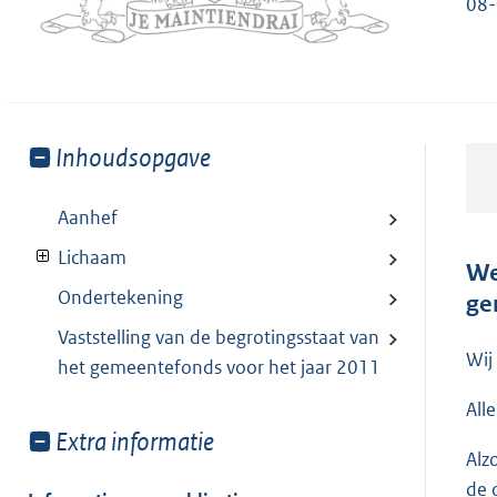
08-
Toon
Inhoudsopgave
meer
van:
Aanhef
Lichaam
We
Ondertekening
ge
Vaststelling van de begrotingsstaat van
Wij
het gemeentefonds voor het jaar 2011
All
Toon
Extra informatie
Alz
meer
de 
van: