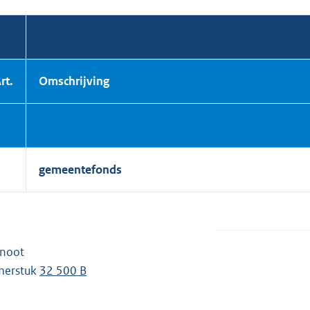
rt.
Omschrijving
gemeentefonds
tnoot
merstuk
32 500 B