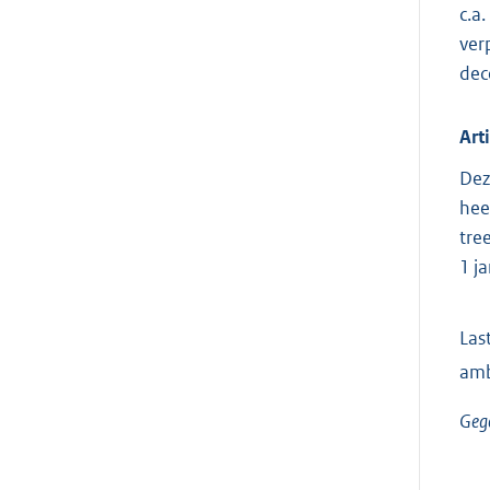
c.a
ver
dec
Art
Dez
hee
tre
1 ja
Las
amb
Gege