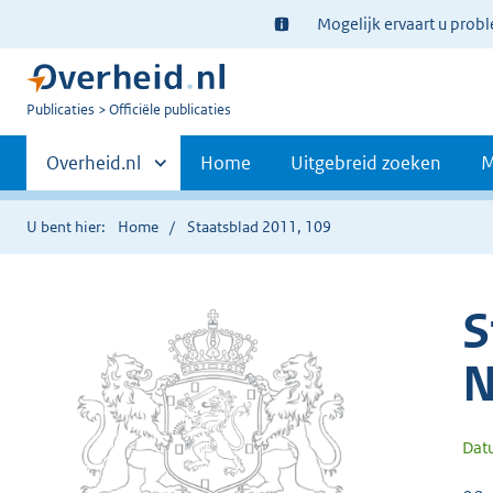
Ter
Mogelijk ervaart u prob
informatie:
U
Publicaties
Officiële publicaties
bent
Primaire
nu
Andere
Overheid.nl
Home
Uitgebreid zoeken
M
hier:
sites
navigatie
binnen
U bent hier:
Home
Staatsblad 2011, 109
S
N
Dat