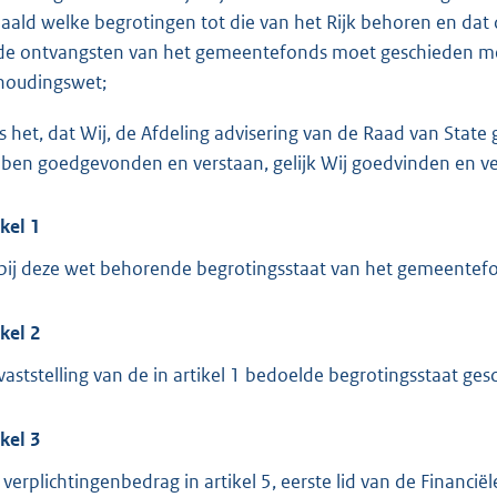
o
aald welke begrotingen tot die van het Rijk behoren en dat 
t
de ontvangsten van het gemeentefonds moet geschieden met
t
houdingswet;
e
:
is het, dat Wij, de Afdeling advisering van de Raad van Sta
5
ben goedgevonden en verstaan, gelijk Wij goedvinden en ver
3
K
ikel 1
b
bij deze wet behorende begrotingsstaat van het gemeentefo
ikel 2
vaststelling van de in artikel 1 bedoelde begrotingsstaat ges
ikel 3
 verplichtingenbedrag in artikel 5, eerste lid van de Financ