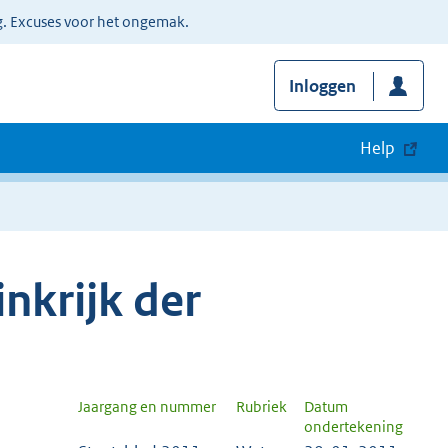
g. Excuses voor het ongemak.
Inloggen
Help
nkrijk der
Jaargang en nummer
Rubriek
Datum
ondertekening