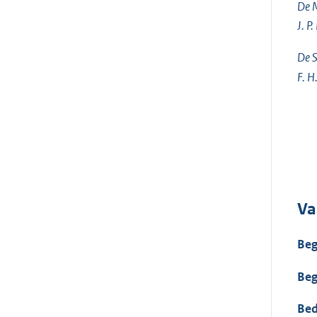
De M
J. P
De S
F. H
Va
Beg
Beg
Bed