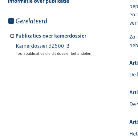
Informatie over publicatie
bep
en 
Toon
Gerelateerd
ver
meer
van:
Publicaties over kamerdossier
Zo 
heb
Kamerdossier 32500-B
Toon publicaties die dit dossier behandelen
Art
De 
Art
De 
Art
Het