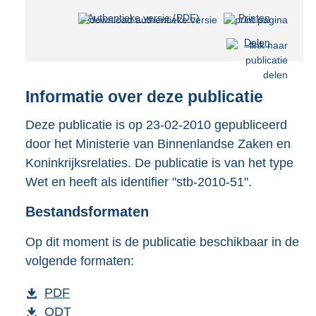
Authentieke versie (PDF)
b
Printen
e
Delen
s
t
a
n
Informatie over deze publicatie
d
s
Deze publicatie is op 23-02-2010 gepubliceerd
g
door het Ministerie van Binnenlandse Zaken en
r
Koninkrijksrelaties. De publicatie is van het type
o
Wet en heeft als identifier "stb-2010-51".
o
t
Bestandsformaten
t
e
:
Op dit moment is de publicatie beschikbaar in de
5
volgende formaten:
1
K
D
PDF
b
b
o
D
ODT
e
b