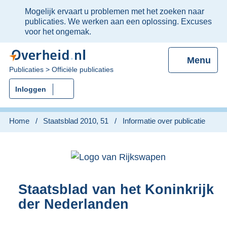
Ter
Mogelijk ervaart u problemen met het zoeken naar
informatie:
publicaties. We werken aan een oplossing. Excuses
voor het ongemak.
Menu
U
Publicaties
Officiële publicaties
bent
Inloggen
nu
hier:
Home
Staatsblad 2010, 51
Informatie over publicatie
Staatsblad van het Koninkrijk
der Nederlanden