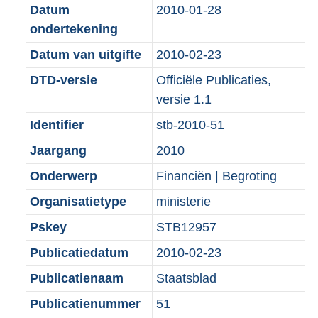
i
e
i
t
K
9
K
:
Datum
2010-01-28
s
d
n
i
e
i
b
K
b
3
ondertekening
g
s
f
n
i
e
b
K
r
g
Datum van uitgifte
2010-02-23
o
f
n
i
b
o
r
r
o
f
n
DTD-versie
Officiële Publicaties,
o
o
m
r
o
f
versie 1.1
t
o
a
m
r
o
Identifier
stb-2010-51
t
t
a
a
m
r
e
t
Jaargang
2010
t
a
a
m
:
e
t
a
a
Onderwerp
Financiën | Begroting
2
:
t
a
Organisatietype
ministerie
K
1
t
b
K
Pskey
STB12957
b
Publicatiedatum
2010-02-23
Publicatienaam
Staatsblad
Publicatienummer
51