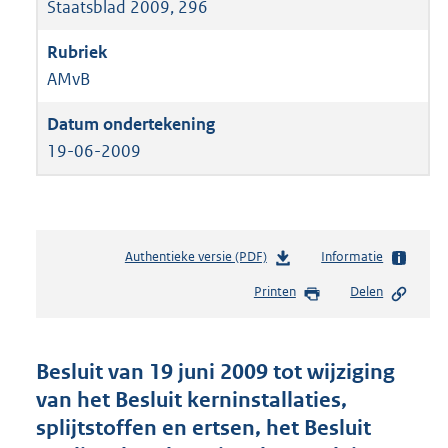
Staatsblad 2009, 296
AMvB
19-06-2009
Authentieke versie (PDF)
b
Informatie
e
Printen
Delen
s
t
a
n
Besluit van 19 juni 2009 tot wijziging
d
van het Besluit kerninstallaties,
s
splijtstoffen en ertsen, het Besluit
g
r