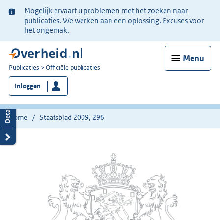
Ter
Mogelijk ervaart u problemen met het zoeken naar
informatie:
publicaties. We werken aan een oplossing. Excuses voor
het ongemak.
Menu
U
Publicaties
Officiële publicaties
bent
Inloggen
nu
hier:
Home
Staatsblad 2009, 296