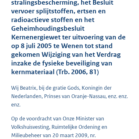
stralingsbescherming, het Besluit
o
vervoer splijtstoffen, ertsen en
o
radioactieve stoffen en het
t
t
Geheimhoudingsbesluit
e
Kernenergiewet ter uitvoering van de
:
op 8 juli 2005 te Wenen tot stand
4
6
gekomen Wijziging van het Verdrag
K
inzake de fysieke beveiliging van
b
kernmateriaal (Trb. 2006, 81)
Wij Beatrix, bij de gratie Gods, Koningin der
Nederlanden, Prinses van Oranje-Nassau, enz. enz.
enz.
Op de voordracht van Onze Minister van
Volkshuisvesting, Ruimtelijke Ordening en
Milieubeheer van 20 maart 2009, nr.