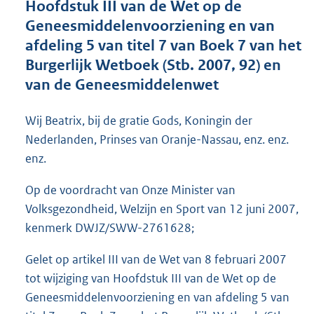
Hoofdstuk III van de Wet op de
o
Geneesmiddelenvoorziening en van
t
t
afdeling 5 van titel 7 van Boek 7 van het
e
Burgerlijk Wetboek (Stb. 2007, 92) en
:
van de Geneesmiddelenwet
1
5
K
Wij Beatrix, bij de gratie Gods, Koningin der
b
Nederlanden, Prinses van Oranje-Nassau, enz. enz.
enz.
Op de voordracht van Onze Minister van
Volksgezondheid, Welzijn en Sport van 12 juni 2007,
kenmerk DWJZ/SWW-2761628;
Gelet op artikel III van de Wet van 8 februari 2007
tot wijziging van Hoofdstuk III van de Wet op de
Geneesmiddelenvoorziening en van afdeling 5 van