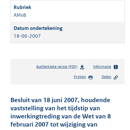
AMvB
18-06-2007
Authentieke versie (PDF)
b
Informatie
e
Printen
Delen
s
t
a
n
Besluit van 18 juni 2007, houdende
d
vaststelling van het tijdstip van
s
inwerkingtreding van de Wet van 8
g
r
februari 2007 tot wijziging van
o