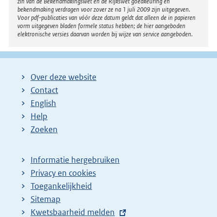
zin van de Bekendmakingswet en de Rijkswet goedkeuring en
bekendmaking verdragen voor zover ze na 1 juli 2009 zijn uitgegeven.
Voor pdf-publicaties van vóór deze datum geldt dat alleen de in papieren
vorm uitgegeven bladen formele status hebben; de hier aangeboden
elektronische versies daarvan worden bij wijze van service aangeboden.
Over deze website
Contact
English
Help
Zoeken
Informatie hergebruiken
Privacy en cookies
Toegankelijkheid
Sitemap
E
Kwetsbaarheid melden