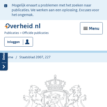
Ter
Mogelijk ervaart u problemen met het zoeken naar
informatie:
publicaties. We werken aan een oplossing. Excuses voor
het ongemak.
Menu
U
Publicaties
Officiële publicaties
bent
Inloggen
nu
hier:
Home
Staatsblad 2007, 227