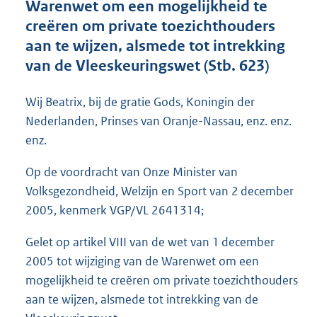
Warenwet om een mogelijkheid te
o
creëren om private toezichthouders
t
t
aan te wijzen, alsmede tot intrekking
e
van de Vleeskeuringswet (Stb. 623)
:
1
7
Wij Beatrix, bij de gratie Gods, Koningin der
K
Nederlanden, Prinses van Oranje-Nassau, enz. enz.
b
enz.
Op de voordracht van Onze Minister van
Volksgezondheid, Welzijn en Sport van 2 december
2005, kenmerk VGP/VL 2641314;
Gelet op artikel VIII van de wet van 1 december
2005 tot wijziging van de Warenwet om een
mogelijkheid te creëren om private toezichthouders
aan te wijzen, alsmede tot intrekking van de