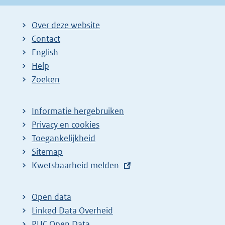
Over deze website
Contact
English
Help
Zoeken
Informatie hergebruiken
Privacy en cookies
Toegankelijkheid
Sitemap
E
Kwetsbaarheid melden
x
t
Open data
e
Linked Data Overheid
r
PUC Open Data