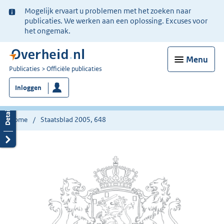
Ter
Mogelijk ervaart u problemen met het zoeken naar
informatie:
publicaties. We werken aan een oplossing. Excuses voor
het ongemak.
Menu
U
Publicaties
Officiële publicaties
bent
Inloggen
nu
hier:
Home
Staatsblad 2005, 648