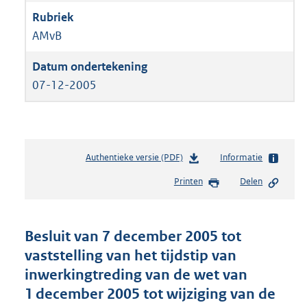
AMvB
07-12-2005
Authentieke versie (PDF)
b
Informatie
e
Printen
Delen
s
t
a
n
Besluit van 7 december 2005 tot
d
vaststelling van het tijdstip van
s
inwerkingtreding van de wet van
g
r
1 december 2005 tot wijziging van de
o