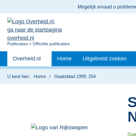
Ter
Mogelijk ervaart u proble
informatie:
U
Publicaties
Officiële publicaties
bent
Primaire
nu
Andere
Overheid.nl
Home
Uitgebreid zoeken
hier:
navigatie
sites
binnen
U bent hier:
Home
Staatsblad 1999, 254
S
N
Da