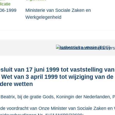
icatie
06-1999
Ministerie van Sociale Zaken en
Werkgelegenheid
Authentieke versie (PDF)
b
e
s
t
sluit van 17 juni 1999 tot vaststelling va
a
 Wet van 3 april 1999 tot wijziging van de
n
dere wetten
d
s
 Beatrix, bij de gratie Gods, Koningin der Nederlanden,
g
de voordracht van Onze Minister van Sociale Zaken en 
r