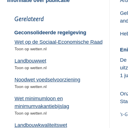
Informatie over publicatie
Arb
Gel
Toon
Gerelateerd
and
meer
van:
Geconsolideerde regelgeving
Heb
Wet op de Sociaal-Economische Raad
Toon op wetten.nl
Eni
De 
Landbouwwet
uit
Toon op wetten.nl
1 j
Noodwet voedselvoorziening
Toon op wetten.nl
Onz
Wet minimumloon en
Sta
minimumvakantiebijslag
Toon op wetten.nl
's-G
Landbouwkwaliteitswet