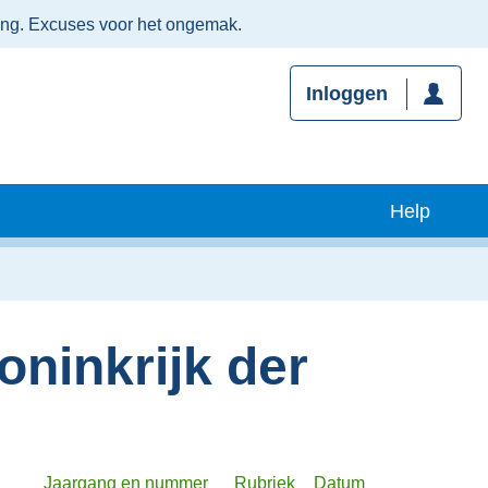
ing. Excuses voor het ongemak.
Inloggen
Help
oninkrijk der
Jaargang en nummer
Rubriek
Datum