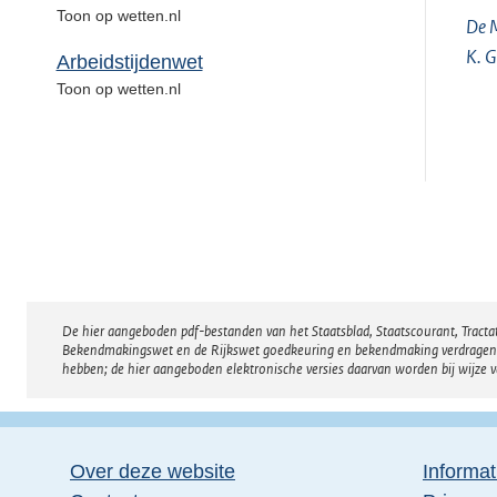
Toon op wetten.nl
De M
K. G
Arbeidstijdenwet
Toon op wetten.nl
De hier aangeboden pdf-bestanden van het Staatsblad, Staatscourant, Tract
Disclaimer
Bekendmakingswet en de Rijkswet goedkeuring en bekendmaking verdragen voor
hebben; de hier aangeboden elektronische versies daarvan worden bij wijze 
Over deze website
Informat