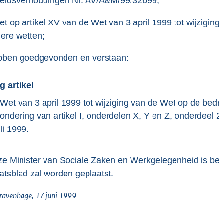
eidsverhoudingen Nr. AV/A&M/99/32699;
o
o
et op artikel XV van de Wet van 3 april 1999 tot wijzigin
t
ere wetten;
t
e
ben goedgevonden en verstaan:
:
1
g artikel
5
Wet van 3 april 1999 tot wijziging van de Wet op de bedr
K
zondering van artikel I, onderdelen X, Y en Z, onderdeel 2
b
uli 1999.
e Minister van Sociale Zaken en Werkgelegenheid is belas
atsblad zal worden geplaatst.
ravenhage, 17 juni 1999