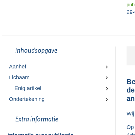
publ
29-
Toon
Inhoudsopgave
meer
van:
Aanhef
Lichaam
Be
Enig artikel
de
an
Ondertekening
Wij
Toon
Extra informatie
meer
Op 
van: