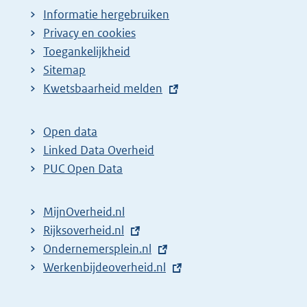
Informatie hergebruiken
Privacy en cookies
Toegankelijkheid
Sitemap
E
Kwetsbaarheid melden
x
t
Open data
e
Linked Data Overheid
r
PUC Open Data
n
e
MijnOverheid.nl
l
E
Rijksoverheid.nl
i
x
E
Ondernemersplein.nl
n
t
x
E
Werkenbijdeoverheid.nl
k
e
t
x
:
r
e
t