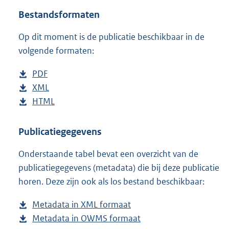
o
Bestandsformaten
t
t
Op dit moment is de publicatie beschikbaar in de
e
volgende formaten:
:
1
5
D
PDF
b
K
o
D
XML
e
b
b
w
o
D
HTML
s
e
b
n
w
o
t
s
e
l
n
w
a
t
s
Publicatiegegevens
o
l
n
n
a
t
Onderstaande tabel bevat een overzicht van de
a
o
l
d
n
a
publicatiegegevens (metadata) die bij deze publicatie
d
a
o
s
d
n
horen. Deze zijn ook als los bestand beschikbaar:
p
d
a
g
s
d
u
p
d
r
g
s
Metadata in XML formaat
b
b
u
p
o
r
g
Metadata in OWMS formaat
e
b
l
b
u
o
o
r