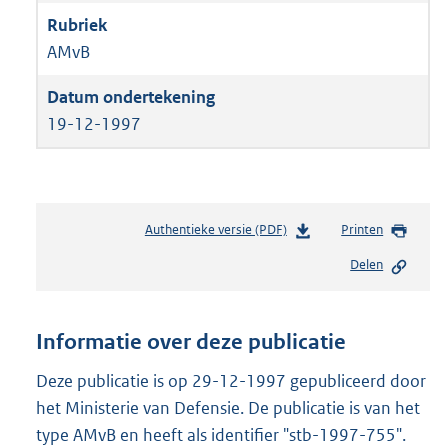
AMvB
19-12-1997
Authentieke versie (PDF)
b
Printen
e
Delen
s
t
a
n
Informatie over deze publicatie
d
s
Deze publicatie is op 29-12-1997 gepubliceerd door
g
het Ministerie van Defensie. De publicatie is van het
r
type AMvB en heeft als identifier "stb-1997-755".
o