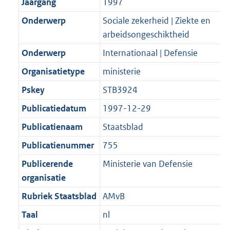
t
Jaargang
1997
b
Onderwerp
Sociale zekerheid | Ziekte en
arbeidsongeschiktheid
Onderwerp
Internationaal | Defensie
Organisatietype
ministerie
Pskey
STB3924
Publicatiedatum
1997-12-29
Publicatienaam
Staatsblad
Publicatienummer
755
Publicerende
Ministerie van Defensie
organisatie
Rubriek Staatsblad
AMvB
Taal
nl