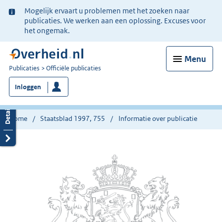
Ter
Mogelijk ervaart u problemen met het zoeken naar
informatie:
publicaties. We werken aan een oplossing. Excuses voor
het ongemak.
Menu
U
Publicaties
Officiële publicaties
bent
Inloggen
nu
hier:
Home
Staatsblad 1997, 755
Informatie over publicatie