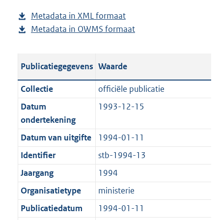
d
s
Metadata in XML formaat
b
p
g
Metadata in OWMS formaat
e
b
u
r
s
e
b
o
t
s
l
o
Publicatiegegevens
Waarde
a
t
i
t
n
a
c
t
Collectie
officiële publicatie
d
n
a
e
Datum
1993-12-15
s
d
t
:
ondertekening
g
s
i
9
r
g
Datum van uitgifte
1994-01-11
e
0
o
r
i
6
Identifier
stb-1994-13
o
o
n
K
Jaargang
1994
t
o
f
b
t
t
Organisatietype
ministerie
o
e
t
r
Publicatiedatum
1994-01-11
:
e