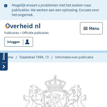
Ter
Mogelijk ervaart u problemen met het zoeken naar
informatie:
publicaties. We werken aan een oplossing. Excuses voor
het ongemak.
Menu
U
Publicaties
Officiële publicaties
bent
Inloggen
nu
hier:
Home
Staatsblad 1994, 13
Informatie over publicatie