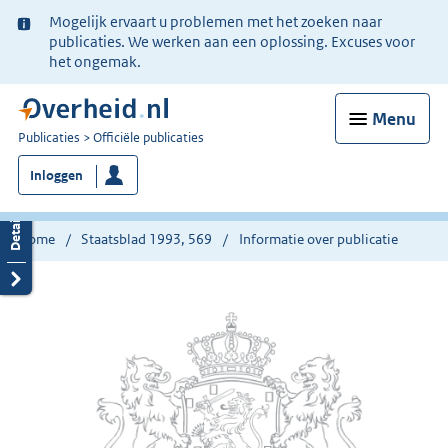
Ter
Mogelijk ervaart u problemen met het zoeken naar
informatie:
publicaties. We werken aan een oplossing. Excuses voor
het ongemak.
Menu
U
Publicaties
Officiële publicaties
bent
Inloggen
nu
hier:
Home
Staatsblad 1993, 569
Informatie over publicatie