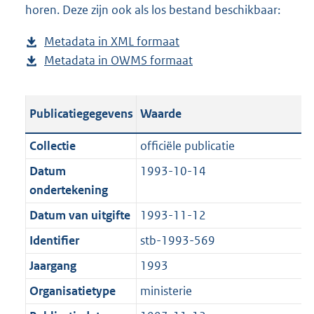
horen. Deze zijn ook als los bestand beschikbaar:
a
d
d
s
Metadata in XML formaat
b
p
g
Metadata in OWMS formaat
e
b
u
r
s
e
b
o
t
s
l
o
Publicatiegegevens
Waarde
a
t
i
t
n
a
c
t
Collectie
officiële publicatie
d
n
a
e
Datum
1993-10-14
s
d
t
:
ondertekening
g
s
i
1
r
g
Datum van uitgifte
1993-11-12
e
,
o
r
i
9
Identifier
stb-1993-569
o
o
n
M
Jaargang
1993
t
o
f
b
t
t
Organisatietype
ministerie
o
e
t