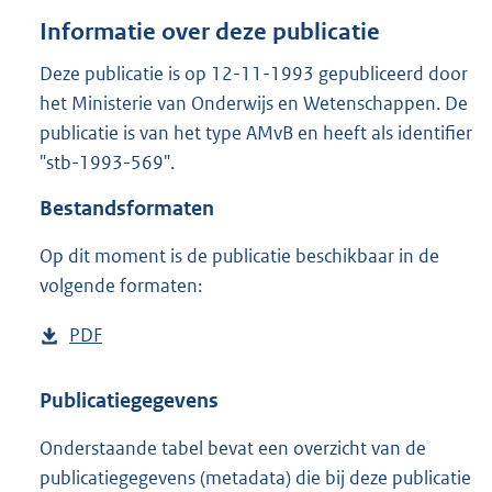
o
Informatie over deze publicatie
t
t
Deze publicatie is op 12-11-1993 gepubliceerd door
e
het Ministerie van Onderwijs en Wetenschappen. De
:
1
publicatie is van het type AMvB en heeft als identifier
,
"stb-1993-569".
9
M
Bestandsformaten
b
Op dit moment is de publicatie beschikbaar in de
volgende formaten:
D
PDF
b
o
e
w
s
Publicatiegegevens
n
t
Onderstaande tabel bevat een overzicht van de
l
a
publicatiegegevens (metadata) die bij deze publicatie
o
n