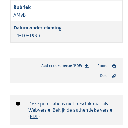
AMvB
14-10-1993
Authentieke versie (PDF)
b
Printen
e
Delen
s
t
a
n
d
Notificatie:
Deze publicatie is niet beschikbaar als
s
Webversie. Bekijk de
authentieke versie
g
(PDF)
r
o