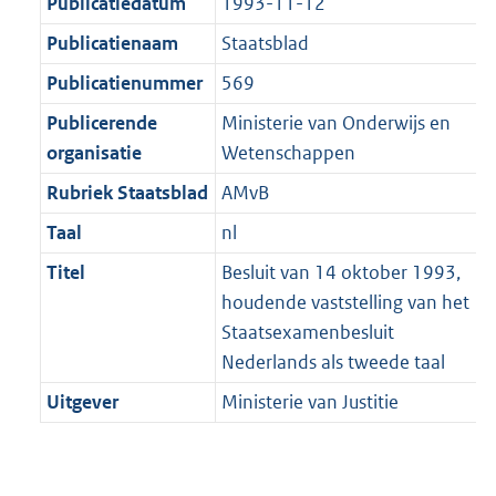
r
Publicatiedatum
1993-11-12
:
e
m
Publicatienaam
Staatsblad
1
:
a
K
1
Publicatienummer
569
a
b
K
t
Publicerende
Ministerie van Onderwijs en
b
organisatie
Wetenschappen
Rubriek Staatsblad
AMvB
Taal
nl
Titel
Besluit van 14 oktober 1993,
houdende vaststelling van het
Staatsexamenbesluit
Nederlands als tweede taal
Uitgever
Ministerie van Justitie