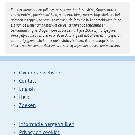
Disclaimer
De hier aangeboden pdf-bestanden van het Staatsblad, Staatscourant,
Tractatenblad, provinciaal blad, gemeenteblad, waterschapsblad en blad
gemeenschappelijke regeling vormen de formele bekendmakingen in de
zin van de Bekendmakingswet en de Rijkswet goedkeuring en
bekendmaking verdragen voor zover ze na 1 juli 2009 zijn uitgegeven.
Voor pdf-publicaties van vóór deze datum geldt dat alleen de in papieren
vorm uitgegeven bladen formele status hebben; de hier aangeboden
elektronische versies daarvan worden bij wijze van service aangeboden.
Over deze website
Contact
English
Help
Zoeken
Informatie hergebruiken
Privacy en cookies