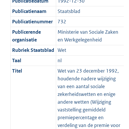
r
Publicatiedatum
1992-12-30
:
e
m
Publicatienaam
Staatsblad
2
:
a
K
2
Publicatienummer
732
a
b
K
t
Publicerende
Ministerie van Sociale Zaken
b
organisatie
en Werkgelegenheid
Rubriek Staatsblad
Wet
Taal
nl
Titel
Wet van 23 december 1992,
houdende nadere wijziging
van een aantal sociale
zekerheidswetten en enige
andere wetten (Wijziging
vaststelling gemiddeld
premiepercentage en
verdeling van de premie voor