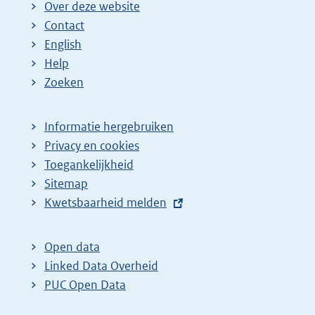
Over deze website
Contact
English
Help
Zoeken
Informatie hergebruiken
Privacy en cookies
Toegankelijkheid
Sitemap
E
Kwetsbaarheid melden
x
t
Open data
e
Linked Data Overheid
r
PUC Open Data
n