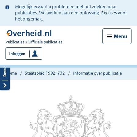
Ter
Mogelijk ervaart u problemen met het zoeken naar
informatie:
publicaties. We werken aan een oplossing. Excuses voor
het ongemak.
Menu
U
Publicaties
Officiële publicaties
bent
Inloggen
nu
hier:
Home
Staatsblad 1992, 732
Informatie over publicatie