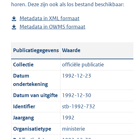
horen. Deze zijn ook als los bestand beschikbaar:
a
d
d
s
Metadata in XML formaat
b
p
g
Metadata in OWMS formaat
e
b
u
r
s
e
b
o
t
s
l
o
Publicatiegegevens
Waarde
a
t
i
t
n
a
c
t
Collectie
officiële publicatie
d
n
a
e
Datum
1992-12-23
s
d
t
:
ondertekening
g
s
i
1
r
g
Datum van uitgifte
1992-12-30
e
M
o
r
i
b
Identifier
stb-1992-732
o
o
n
Jaargang
1992
t
o
f
t
t
Organisatietype
ministerie
o
e
t