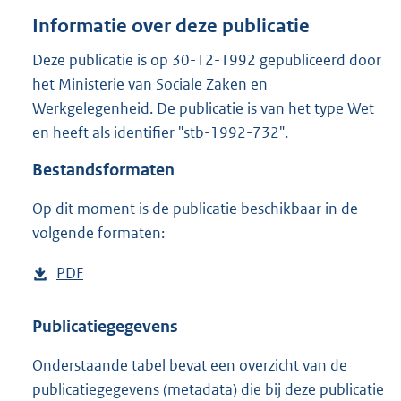
o
Informatie over deze publicatie
t
t
Deze publicatie is op 30-12-1992 gepubliceerd door
e
het Ministerie van Sociale Zaken en
:
1
Werkgelegenheid. De publicatie is van het type Wet
M
en heeft als identifier "stb-1992-732".
b
Bestandsformaten
Op dit moment is de publicatie beschikbaar in de
volgende formaten:
D
PDF
b
o
e
w
s
Publicatiegegevens
n
t
Onderstaande tabel bevat een overzicht van de
l
a
publicatiegegevens (metadata) die bij deze publicatie
o
n