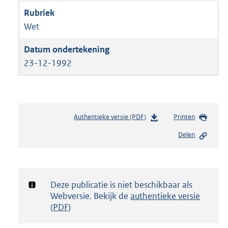
Wet
23-12-1992
Authentieke versie (PDF)
b
Printen
e
Delen
s
t
a
n
d
Notificatie:
Deze publicatie is niet beschikbaar als
s
Webversie. Bekijk de
authentieke versie
g
(PDF)
r
o