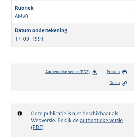
AMvB
17-09-1991
Authentieke versie (PDF)
b
Printen
e
Delen
s
t
a
n
d
Notificatie:
Deze publicatie is niet beschikbaar als
s
Webversie. Bekijk de
authentieke versie
g
(PDF)
r
o