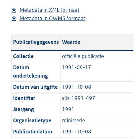
d
s
Metadata in XML formaat
b
p
g
Metadata in OWMS formaat
e
b
u
r
s
e
b
o
t
s
l
o
Publicatiegegevens
Waarde
a
t
i
t
n
a
c
t
Collectie
officiële publicatie
d
n
a
e
Datum
1991-09-17
s
d
t
:
ondertekening
g
s
i
9
r
g
Datum van uitgifte
1991-10-08
e
4
o
r
i
2
Identifier
stb-1991-497
o
o
n
K
Jaargang
1991
t
o
f
b
t
t
Organisatietype
ministerie
o
e
t
r
Publicatiedatum
1991-10-08
:
e