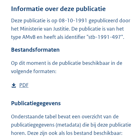
o
Informatie over deze publicatie
t
t
Deze publicatie is op 08-10-1991 gepubliceerd door
e
het Ministerie van Justitie. De publicatie is van het
:
9
type AMvB en heeft als identifier "stb-1991-497".
4
Bestandsformaten
2
K
b
Op dit moment is de publicatie beschikbaar in de
volgende formaten:
D
PDF
b
o
e
w
s
Publicatiegegevens
n
t
Onderstaande tabel bevat een overzicht van de
l
a
publicatiegegevens (metadata) die bij deze publicatie
o
n
horen. Deze zijn ook als los bestand beschikbaar:
a
d