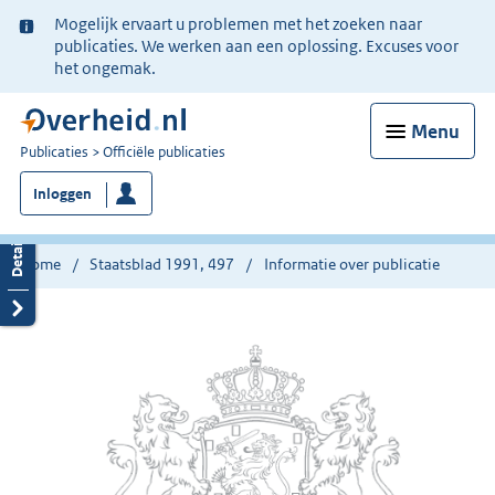
Ter
Mogelijk ervaart u problemen met het zoeken naar
informatie:
publicaties. We werken aan een oplossing. Excuses voor
het ongemak.
Menu
U
Publicaties
Officiële publicaties
bent
Inloggen
nu
hier:
Home
Staatsblad 1991, 497
Informatie over publicatie