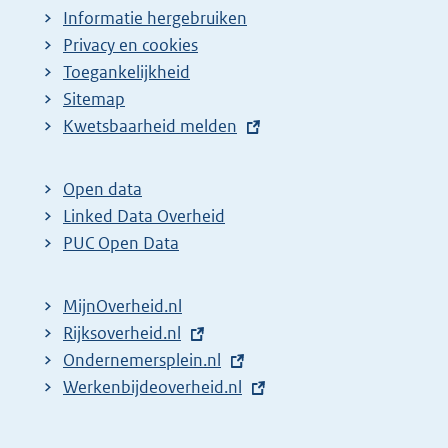
Informatie hergebruiken
Privacy en cookies
Toegankelijkheid
Sitemap
E
Kwetsbaarheid melden
x
t
Open data
e
Linked Data Overheid
r
PUC Open Data
n
e
MijnOverheid.nl
l
E
Rijksoverheid.nl
i
x
E
Ondernemersplein.nl
n
t
x
E
Werkenbijdeoverheid.nl
k
e
t
x
:
r
e
t