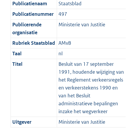
m
Publicatienaam
Staatsblad
1
:
a
K
1
Publicatienummer
497
a
b
K
t
Publicerende
Ministerie van Justitie
b
organisatie
Rubriek Staatsblad
AMvB
Taal
nl
Titel
Besluit van 17 september
1991, houdende wijziging van
het Reglement verkeersregels
en verkeerstekens 1990 en
van het Besluit
administratieve bepalingen
inzake het wegverkeer
Uitgever
Ministerie van Justitie