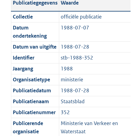
l
o
Publicatiegegevens
Waarde
a
t
i
t
n
a
c
t
Collectie
officiële publicatie
d
n
a
e
Datum
1988-07-07
s
d
t
:
ondertekening
g
s
i
2
r
g
Datum van uitgifte
1988-07-28
e
,
o
r
i
4
Identifier
stb-1988-352
o
o
n
M
Jaargang
1988
t
o
f
b
t
t
Organisatietype
ministerie
o
e
t
r
Publicatiedatum
1988-07-28
:
e
m
Publicatienaam
Staatsblad
1
:
a
K
1
Publicatienummer
352
a
b
K
t
Publicerende
Ministerie van Verkeer en
b
organisatie
Waterstaat