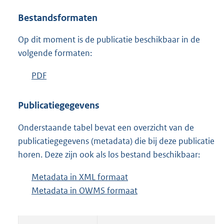
4
M
Bestandsformaten
b
Op dit moment is de publicatie beschikbaar in de
volgende formaten:
D
PDF
b
o
e
w
s
Publicatiegegevens
n
t
Onderstaande tabel bevat een overzicht van de
l
a
publicatiegegevens (metadata) die bij deze publicatie
o
n
horen. Deze zijn ook als los bestand beschikbaar:
a
d
d
s
Metadata in XML formaat
b
p
g
Metadata in OWMS formaat
e
b
u
r
s
e
b
o
t
s