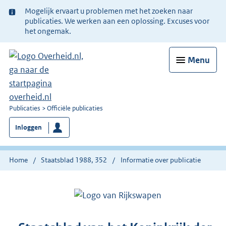
Ter
Mogelijk ervaart u problemen met het zoeken naar
informatie:
publicaties. We werken aan een oplossing. Excuses voor
het ongemak.
Menu
U
Publicaties
Officiële publicaties
bent
Inloggen
nu
hier:
Home
Staatsblad 1988, 352
Informatie over publicatie