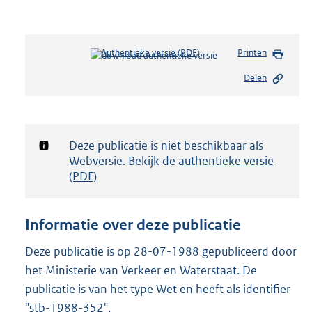
Authentieke versie (PDF)
b
Printen
e
Delen
s
t
a
n
d
Notificatie:
Deze publicatie is niet beschikbaar als
s
Webversie. Bekijk de
authentieke versie
g
(PDF)
r
o
o
Informatie over deze publicatie
t
t
Deze publicatie is op 28-07-1988 gepubliceerd door
e
het Ministerie van Verkeer en Waterstaat. De
:
2
publicatie is van het type Wet en heeft als identifier
,
"stb-1988-352".