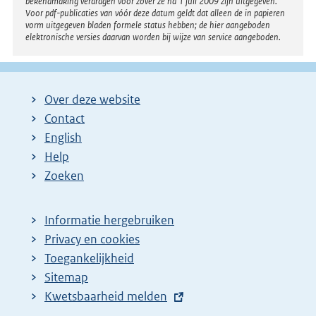
bekendmaking verdragen voor zover ze na 1 juli 2009 zijn uitgegeven.
Voor pdf-publicaties van vóór deze datum geldt dat alleen de in papieren
vorm uitgegeven bladen formele status hebben; de hier aangeboden
elektronische versies daarvan worden bij wijze van service aangeboden.
Over deze website
Contact
English
Help
Zoeken
Informatie hergebruiken
Privacy en cookies
Toegankelijkheid
Sitemap
E
Kwetsbaarheid melden
x