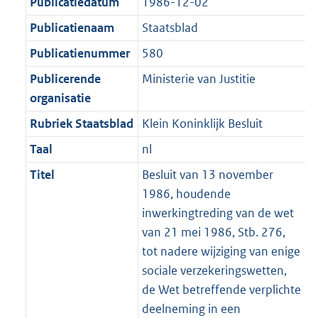
r
Publicatiedatum
1986-12-02
:
e
m
Publicatienaam
Staatsblad
2
:
a
K
2
Publicatienummer
580
a
b
K
t
Publicerende
Ministerie van Justitie
b
organisatie
Rubriek Staatsblad
Klein Koninklijk Besluit
Taal
nl
Titel
Besluit van 13 november
1986, houdende
inwerkingtreding van de wet
van 21 mei 1986, Stb. 276,
tot nadere wijziging van enige
sociale verzekeringswetten,
de Wet betreffende verplichte
deelneming in een