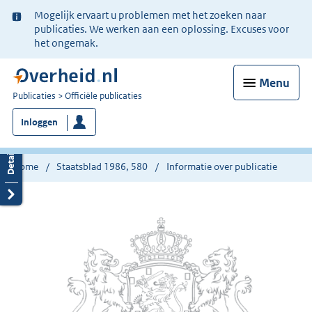
Ter
Mogelijk ervaart u problemen met het zoeken naar
informatie:
publicaties. We werken aan een oplossing. Excuses voor
het ongemak.
Menu
U
Publicaties
Officiële publicaties
bent
Inloggen
nu
hier:
Home
Staatsblad 1986, 580
Informatie over publicatie