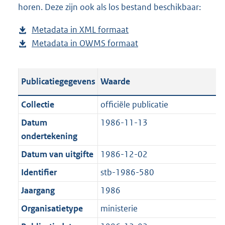
horen. Deze zijn ook als los bestand beschikbaar:
a
d
d
s
Metadata in XML formaat
b
p
g
Metadata in OWMS formaat
e
b
u
r
s
e
b
o
t
s
l
o
Publicatiegegevens
Waarde
a
t
i
t
n
a
c
t
Collectie
officiële publicatie
d
n
a
e
Datum
1986-11-13
s
d
t
:
ondertekening
g
s
i
9
r
g
Datum van uitgifte
1986-12-02
e
7
o
r
i
K
Identifier
stb-1986-580
o
o
n
b
Jaargang
1986
t
o
f
t
t
Organisatietype
ministerie
o
e
t