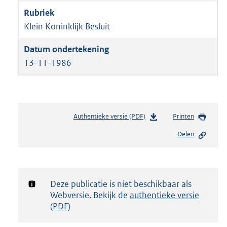
Klein Koninklijk Besluit
13-11-1986
Authentieke versie (PDF)
b
Printen
e
Delen
s
t
a
n
d
Notificatie:
Deze publicatie is niet beschikbaar als
s
Webversie. Bekijk de
authentieke versie
g
(PDF)
r
o