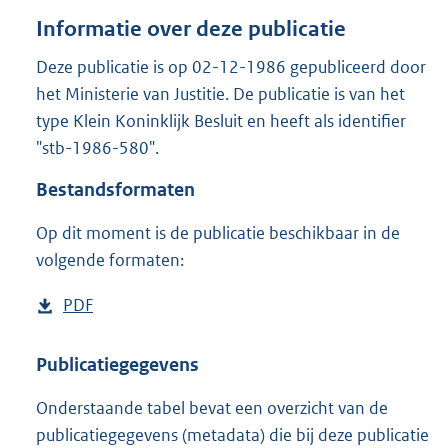
o
Informatie over deze publicatie
t
t
Deze publicatie is op 02-12-1986 gepubliceerd door
e
het Ministerie van Justitie. De publicatie is van het
:
9
type Klein Koninklijk Besluit en heeft als identifier
7
"stb-1986-580".
K
b
Bestandsformaten
Op dit moment is de publicatie beschikbaar in de
volgende formaten:
D
PDF
b
o
e
w
s
Publicatiegegevens
n
t
Onderstaande tabel bevat een overzicht van de
l
a
publicatiegegevens (metadata) die bij deze publicatie
o
n