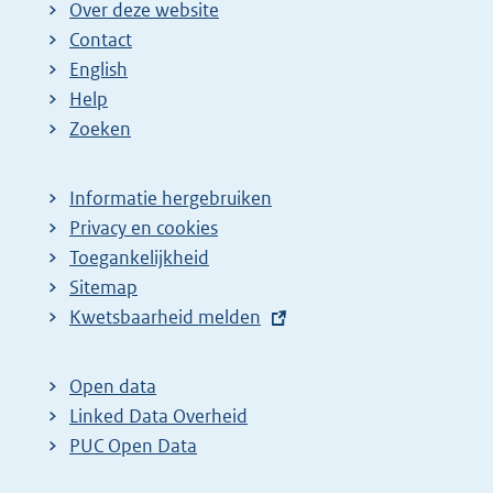
Over deze website
Contact
English
Help
Zoeken
Informatie hergebruiken
Privacy en cookies
Toegankelijkheid
Sitemap
E
Kwetsbaarheid melden
x
t
Open data
e
Linked Data Overheid
r
PUC Open Data
n