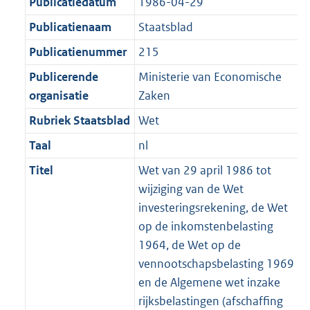
r
Publicatiedatum
1986-04-29
:
e
m
Publicatienaam
Staatsblad
1
:
a
K
2
Publicatienummer
215
a
b
K
t
Publicerende
Ministerie van Economische
b
organisatie
Zaken
Rubriek Staatsblad
Wet
Taal
nl
Titel
Wet van 29 april 1986 tot
wijziging van de Wet
investeringsrekening, de Wet
op de inkomstenbelasting
1964, de Wet op de
vennootschapsbelasting 1969
en de Algemene wet inzake
rijksbelastingen (afschaffing