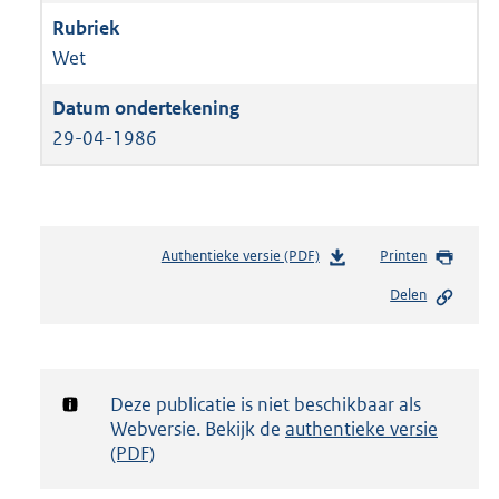
Wet
29-04-1986
Authentieke versie (PDF)
b
Printen
e
Delen
s
t
a
n
d
Notificatie:
Deze publicatie is niet beschikbaar als
s
Webversie. Bekijk de
authentieke versie
g
(PDF)
r
o