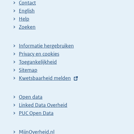
Contact
English
Help
Zoeken
Informatie hergebruiken
Privacy en cookies
Toegankelijkheid
Sitemap
E
Kwetsbaarheid melden
x
t
Open data
e
Linked Data Overheid
r
PUC Open Data
n
e
MijnOverheid.nl