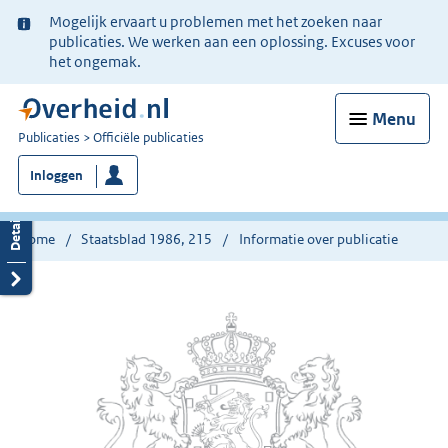
Ter
Mogelijk ervaart u problemen met het zoeken naar
informatie:
publicaties. We werken aan een oplossing. Excuses voor
het ongemak.
Menu
U
Publicaties
Officiële publicaties
bent
Inloggen
nu
hier:
Home
Staatsblad 1986, 215
Informatie over publicatie