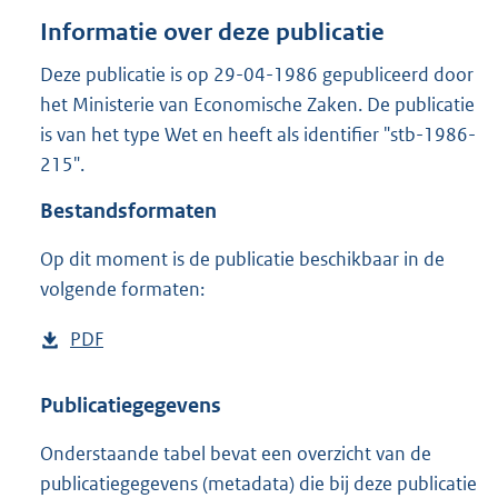
o
Informatie over deze publicatie
t
t
Deze publicatie is op 29-04-1986 gepubliceerd door
e
het Ministerie van Economische Zaken. De publicatie
:
5
is van het type Wet en heeft als identifier "stb-1986-
0
215".
1
K
Bestandsformaten
b
Op dit moment is de publicatie beschikbaar in de
volgende formaten:
D
PDF
b
o
e
w
s
Publicatiegegevens
n
t
Onderstaande tabel bevat een overzicht van de
l
a
publicatiegegevens (metadata) die bij deze publicatie
o
n