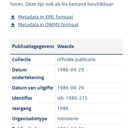
horen. Deze zijn ook als los bestand beschikbaar:
a
d
d
s
Metadata in XML formaat
b
p
g
Metadata in OWMS formaat
e
b
u
r
s
e
b
o
t
s
l
o
Publicatiegegevens
Waarde
a
t
i
t
n
a
c
t
Collectie
officiële publicatie
d
n
a
e
Datum
1986-04-29
s
d
t
:
ondertekening
g
s
i
5
r
g
Datum van uitgifte
1986-04-29
e
0
o
r
i
1
Identifier
stb-1986-215
o
o
n
K
Jaargang
1986
t
o
f
b
t
t
Organisatietype
ministerie
o
e
t