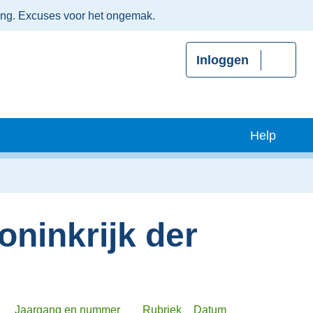
ing. Excuses voor het ongemak.
Inloggen
Help
oninkrijk der
Jaargang en nummer
Rubriek
Datum