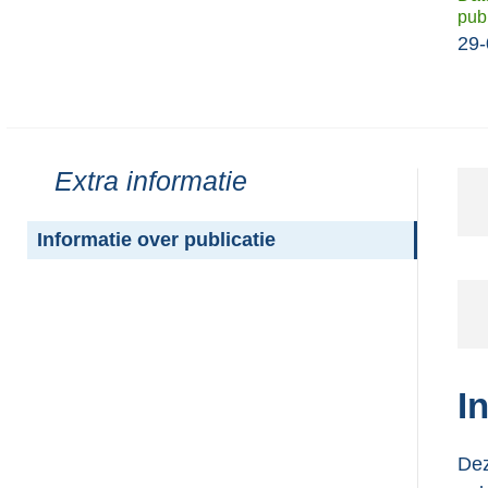
publ
29-
Toon
Extra informatie
meer
van:
Informatie over publicatie
I
Dez