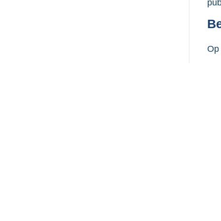
pub
Be
Op 
Pu
Ond
Dez
Pu