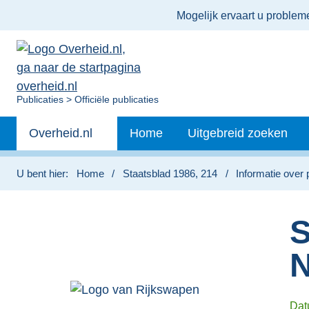
Ter
Mogelijk ervaart u proble
informatie:
U
Publicaties
Officiële publicaties
bent
Primaire
nu
Andere
Overheid.nl
Home
Uitgebreid zoeken
hier:
navigatie
sites
binnen
U bent hier:
Home
Staatsblad 1986, 214
Informatie over 
S
N
Da