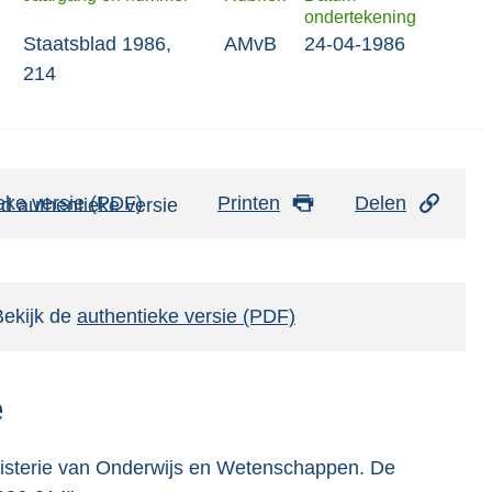
ondertekening
Staatsblad 1986,
AMvB
24-04-1986
214
eke versie (PDF)
b
Printen
Delen
e
s
t
Bekijk de
authentieke versie (PDF)
a
n
d
e
s
g
inisterie van Onderwijs en Wetenschappen. De
r