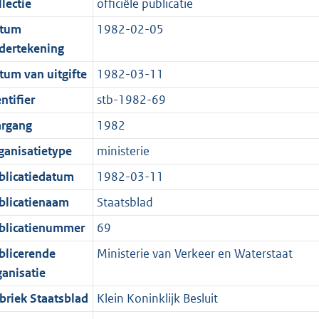
lectie
officiële publicatie
d
n
c
t
tum
1982-02-05
s
d
a
e
dertekening
g
s
t
:
r
g
i
8
tum van uitgifte
1982-03-11
o
r
e
4
ntifier
stb-1982-69
o
o
i
K
argang
1982
t
o
n
b
t
t
f
ganisatietype
ministerie
e
t
o
blicatiedatum
1982-03-11
:
e
r
blicatienaam
Staatsblad
1
:
m
K
2
a
blicatienummer
69
b
K
a
blicerende
Ministerie van Verkeer en Waterstaat
b
t
ganisatie
briek Staatsblad
Klein Koninklijk Besluit