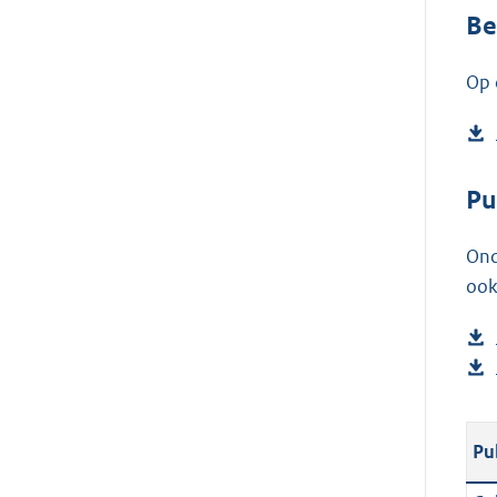
Be
Op 
Pu
Ond
ook
Pu