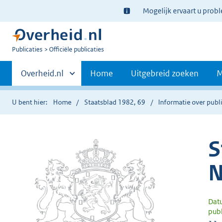
Ter
Mogelijk ervaart u prob
informatie:
U
Publicaties
Officiële publicaties
bent
Primaire
nu
Andere
Overheid.nl
Home
Uitgebreid zoeken
M
hier:
sites
navigatie
binnen
U bent hier:
Home
Staatsblad 1982, 69
Informatie over publi
S
N
Dat
publ