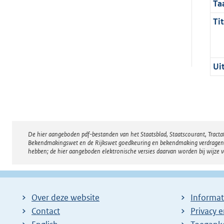
Ta
Tit
Ui
De hier aangeboden pdf-bestanden van het Staatsblad, Staatscourant, Tract
Disclaimer
Bekendmakingswet en de Rijkswet goedkeuring en bekendmaking verdragen voor
hebben; de hier aangeboden elektronische versies daarvan worden bij wijze 
Over deze website
Informat
Contact
Privacy 