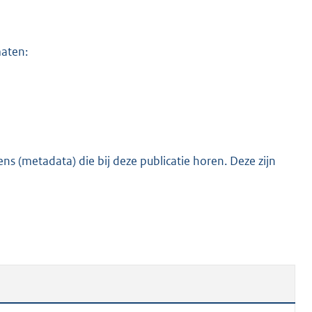
o
t
t
maten:
e
:
8
4
K
b
s (metadata) die bij deze publicatie horen. Deze zijn