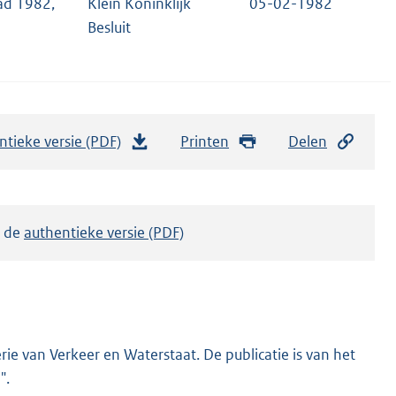
ad 1982,
Klein Koninklijk
05-02-1982
Besluit
ntieke versie (PDF)
b
Printen
Delen
e
s
t
k de
authentieke versie (PDF)
a
n
d
s
g
ie van Verkeer en Waterstaat. De publicatie is van het
r
".
o