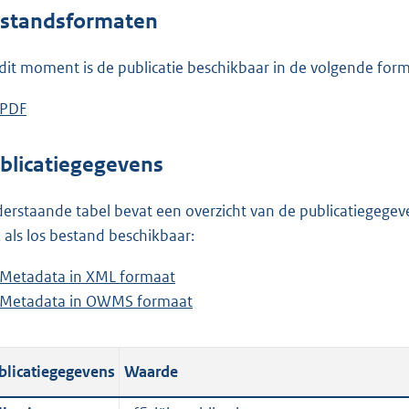
standsformaten
dit moment is de publicatie beschikbaar in de volgende for
D
PDF
b
o
e
w
s
blicatiegegevens
n
t
l
a
erstaande tabel bevat een overzicht van de publicatiegegeven
o
n
 als los bestand beschikbaar:
a
d
Metadata in XML formaat
b
d
s
Metadata in OWMS formaat
e
b
p
g
s
e
u
r
t
s
b
o
blicatiegegevens
Waarde
a
t
l
o
n
a
i
t