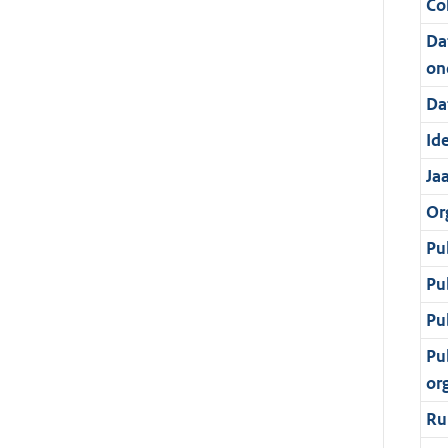
Col
Da
on
Da
Ide
Ja
Or
Pu
Pu
Pu
Pu
or
Ru