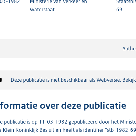
-03-1982
Ministerie van Verkeer en
Staatsbl
Waterstaat
69
Authe
Notificatie:
Deze publicatie is niet beschikbaar als Webversie. Bekij
nformatie over deze publicatie
e publicatie is op 11-03-1982 gepubliceerd door het Minister
e Klein Koninklijk Besluit en heeft als identifier "stb-1982-69