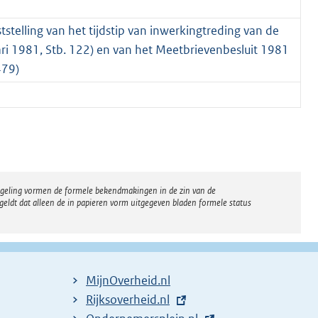
stelling van het tijdstip van inwerkingtreding van de
i 1981, Stb. 122) en van het Meetbrievenbesluit 1981
479)
regeling vormen de formele bekendmakingen in de zin van de
eldt dat alleen de in papieren vorm uitgegeven bladen formele status
MijnOverheid.nl
E
Rijksoverheid.nl