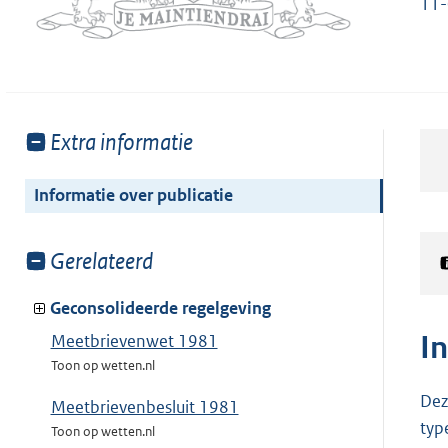
11
Toon
Extra informatie
meer
van:
Informatie over publicatie
Toon
Gerelateerd
meer
van:
Geconsolideerde regelgeving
I
Meetbrievenwet 1981
Toon op wetten.nl
Dez
Meetbrievenbesluit 1981
typ
Toon op wetten.nl