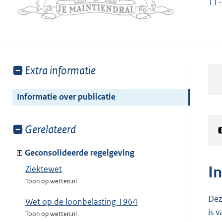
11
Toon
Extra informatie
meer
van:
Informatie over publicatie
Toon
Gerelateerd
meer
van:
Geconsolideerde regelgeving
I
Ziektewet
Toon op wetten.nl
Dez
Wet op de loonbelasting 1964
is 
Toon op wetten.nl