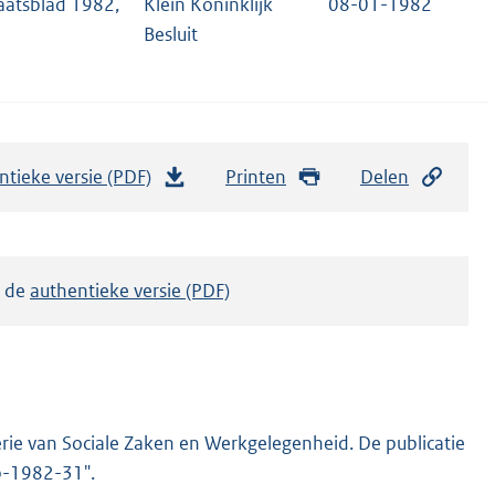
aatsblad 1982,
Klein Koninklijk
08-01-1982
1
Besluit
ntieke versie (PDF)
b
Printen
Delen
e
s
t
k de
authentieke versie (PDF)
a
n
d
s
g
rie van Sociale Zaken en Werkgelegenheid. De publicatie
r
stb-1982-31".
o