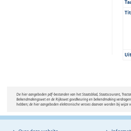
Ta
Tit
Ui
De hier aangeboden pdf-bestanden van het Staatsblad, Staatscourant, Tract
Disclaimer
Bekendmakingswet en de Rijkswet goedkeuring en bekendmaking verdragen voor
hebben; de hier aangeboden elektronische versies daarvan worden bij wijze 