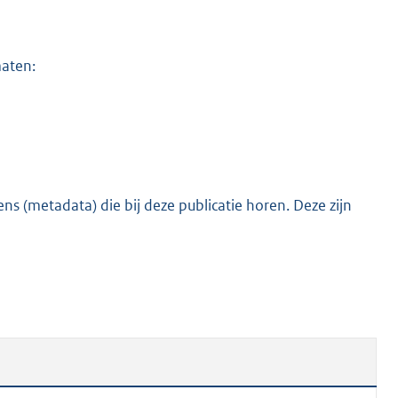
o
t
t
maten:
e
:
1
0
4
K
s (metadata) die bij deze publicatie horen. Deze zijn
b