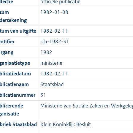
lectie
officiële publicatie
d
n
c
t
tum
1982-01-08
s
d
a
e
dertekening
g
s
t
:
r
g
i
1
tum van uitgifte
1982-02-11
o
r
e
0
ntifier
stb-1982-31
o
o
i
4
argang
1982
t
o
n
K
t
t
f
b
ganisatietype
ministerie
e
t
o
blicatiedatum
1982-02-11
:
e
r
blicatienaam
Staatsblad
2
:
m
K
2
a
blicatienummer
31
b
K
a
blicerende
Ministerie van Sociale Zaken en Werkgel
b
t
ganisatie
briek Staatsblad
Klein Koninklijk Besluit