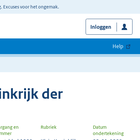
g. Excuses voor het ongemak.
Inloggen
Help
nkrijk der
argang en
Rubriek
Datum
mmer
ondertekening