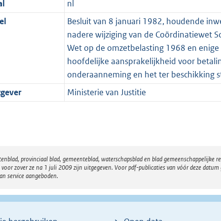
al
nl
el
Besluit van 8 januari 1982, houdende inwe
nadere wijziging van de Coördinatiewet S
Wet op de omzetbelasting 1968 en enige 
hoofdelijke aansprakelijkheid voor betali
onderaanneming en het ter beschikking st
tgever
Ministerie van Justitie
atenblad, provinciaal blad, gemeenteblad, waterschapsblad en blad gemeenschappelijke 
 zover ze na 1 juli 2009 zijn uitgegeven. Voor pdf-publicaties van vóór deze datum g
van service aangeboden.