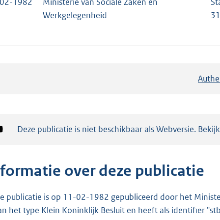
-02-1982
Ministerie van Sociale Zaken en
St
Werkgelegenheid
3
Authe
Notificatie:
Deze publicatie is niet beschikbaar als Webversie. Bekij
nformatie over deze publicatie
e publicatie is op 11-02-1982 gepubliceerd door het Ministe
van het type Klein Koninklijk Besluit en heeft als identifier "