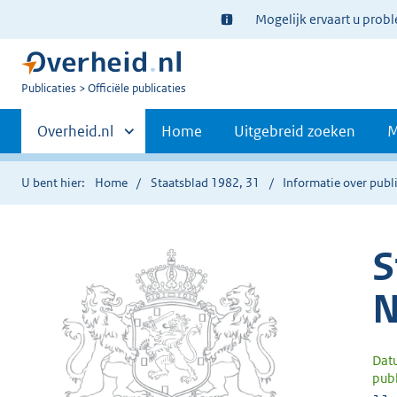
Ter
Mogelijk ervaart u prob
informatie:
U
Publicaties
Officiële publicaties
bent
Primaire
nu
Andere
Overheid.nl
Home
Uitgebreid zoeken
M
hier:
sites
navigatie
binnen
U bent hier:
Home
Staatsblad 1982, 31
Informatie over publi
S
N
Dat
publ