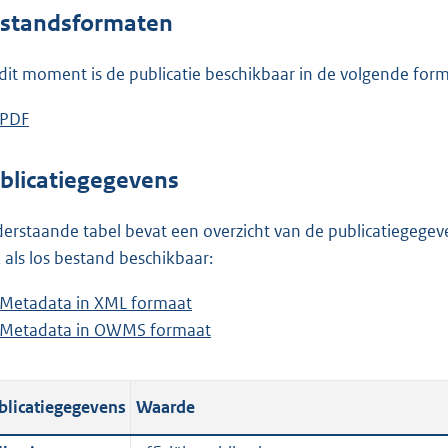
standsformaten
dit moment is de publicatie beschikbaar in de volgende for
D
PDF
b
o
e
w
s
blicatiegegevens
n
t
l
a
erstaande tabel bevat een overzicht van de publicatiegegeven
o
n
 als los bestand beschikbaar:
a
d
Metadata in XML formaat
b
d
s
Metadata in OWMS formaat
e
b
p
g
s
e
u
r
t
s
b
o
blicatiegegevens
Waarde
a
t
l
o
n
a
i
t