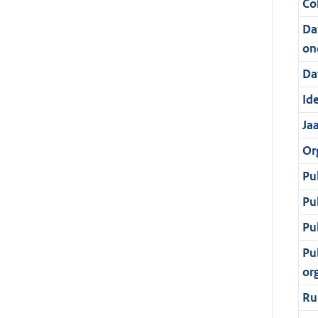
Col
Da
on
Da
Ide
Ja
Or
Pu
Pu
Pu
Pu
or
Ru