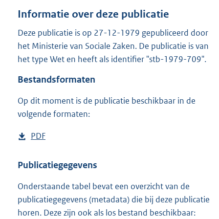
o
Informatie over deze publicatie
t
t
Deze publicatie is op 27-12-1979 gepubliceerd door
e
het Ministerie van Sociale Zaken. De publicatie is van
:
1
het type Wet en heeft als identifier "stb-1979-709".
,
Bestandsformaten
6
M
b
Op dit moment is de publicatie beschikbaar in de
volgende formaten:
D
PDF
b
o
e
w
s
Publicatiegegevens
n
t
Onderstaande tabel bevat een overzicht van de
l
a
publicatiegegevens (metadata) die bij deze publicatie
o
n
horen. Deze zijn ook als los bestand beschikbaar:
a
d