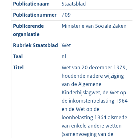
m
Publicatienaam
Staatsblad
2
:
a
K
2
Publicatienummer
709
a
b
K
t
Publicerende
Ministerie van Sociale Zaken
b
organisatie
Rubriek Staatsblad
Wet
Taal
nl
Titel
Wet van 20 december 1979,
houdende nadere wijziging
van de Algemene
Kinderbijslagwet, de Wet op
de inkomstenbelasting 1964
en de Wet op de
loonbelasting 1964 alsmede
van enkele andere wetten
(samenvoeging van de