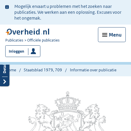
Ter
Mogelijk ervaart u problemen met het zoeken naar
informatie:
publicaties. We werken aan een oplossing. Excuses voor
het ongemak.
Menu
U
Publicaties
Officiële publicaties
bent
Inloggen
nu
hier:
Home
Staatsblad 1979, 709
Informatie over publicatie