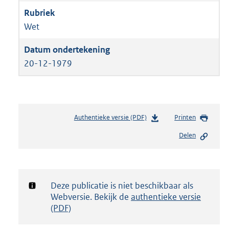
Wet
20-12-1979
Authentieke versie (PDF)
b
Printen
e
Delen
s
t
a
n
d
Notificatie:
Deze publicatie is niet beschikbaar als
s
Webversie. Bekijk de
authentieke versie
g
(PDF)
r
o