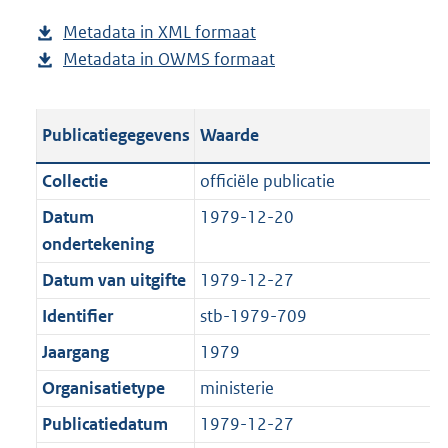
d
s
Metadata in XML formaat
b
p
g
Metadata in OWMS formaat
e
b
u
r
s
e
b
o
t
s
l
o
Publicatiegegevens
Waarde
a
t
i
t
n
a
c
t
Collectie
officiële publicatie
d
n
a
e
Datum
1979-12-20
s
d
t
:
ondertekening
g
s
i
1
r
g
Datum van uitgifte
1979-12-27
e
,
o
r
i
6
Identifier
stb-1979-709
o
o
n
M
Jaargang
1979
t
o
f
b
t
t
Organisatietype
ministerie
o
e
t
r
Publicatiedatum
1979-12-27
:
e