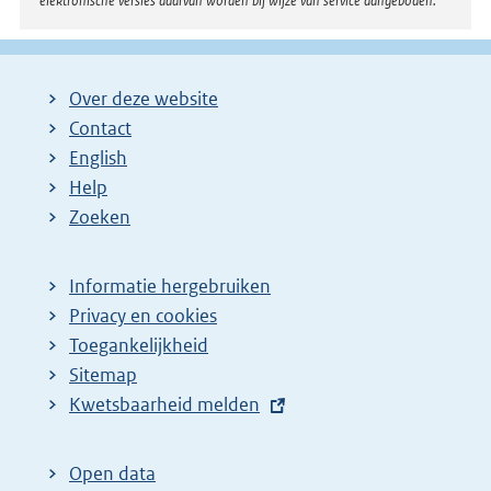
elektronische versies daarvan worden bij wijze van service aangeboden.
Over deze website
Contact
English
Help
Zoeken
Informatie hergebruiken
Privacy en cookies
Toegankelijkheid
Sitemap
E
Kwetsbaarheid melden
x
t
Open data