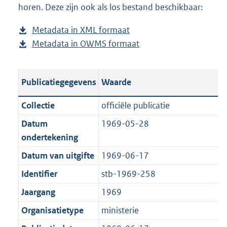
horen. Deze zijn ook als los bestand beschikbaar:
a
d
d
s
Metadata in XML formaat
b
p
g
Metadata in OWMS formaat
e
b
u
r
s
e
b
o
t
s
l
o
Publicatiegegevens
Waarde
a
t
i
t
n
a
c
t
Collectie
officiële publicatie
d
n
a
e
Datum
1969-05-28
s
d
t
:
ondertekening
g
s
i
3
r
g
Datum van uitgifte
1969-06-17
e
M
o
r
i
b
Identifier
stb-1969-258
o
o
n
Jaargang
1969
t
o
f
t
t
Organisatietype
ministerie
o
e
t