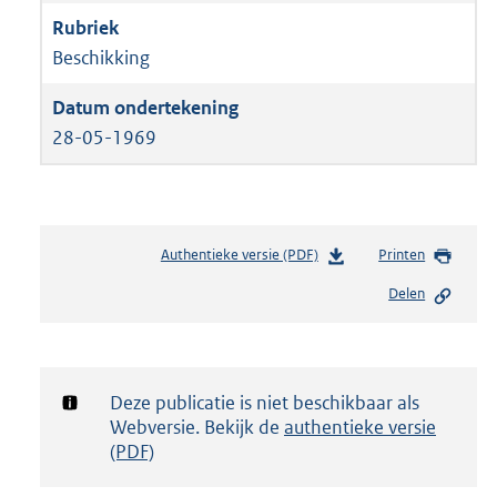
Beschikking
28-05-1969
Authentieke versie (PDF)
b
Printen
e
Delen
s
t
a
n
d
Notificatie:
Deze publicatie is niet beschikbaar als
s
Webversie. Bekijk de
authentieke versie
g
(PDF)
r
o