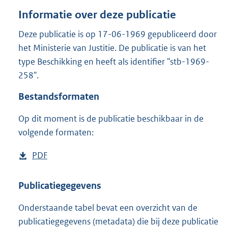
o
Informatie over deze publicatie
t
t
Deze publicatie is op 17-06-1969 gepubliceerd door
e
het Ministerie van Justitie. De publicatie is van het
:
3
type Beschikking en heeft als identifier "stb-1969-
M
258".
b
Bestandsformaten
Op dit moment is de publicatie beschikbaar in de
volgende formaten:
D
PDF
b
o
e
w
s
Publicatiegegevens
n
t
Onderstaande tabel bevat een overzicht van de
l
a
publicatiegegevens (metadata) die bij deze publicatie
o
n