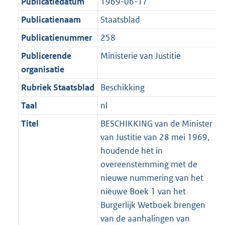
r
Publicatiedatum
1969-06-17
:
e
m
Publicatienaam
Staatsblad
2
:
a
K
2
Publicatienummer
258
a
b
K
t
Publicerende
Ministerie van Justitie
b
organisatie
Rubriek Staatsblad
Beschikking
Taal
nl
Titel
BESCHIKKING van de Minister
van Justitie van 28 mei 1969,
houdende het in
overeenstemming met de
nieuwe nummering van het
nieuwe Boek 1 van het
Burgerlijk Wetboek brengen
van de aanhalingen van