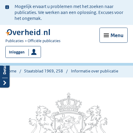
Ter
Mogelijk ervaart u problemen met het zoeken naar
informatie:
publicaties. We werken aan een oplossing. Excuses voor
het ongemak.
Menu
U
Publicaties
Officiële publicaties
bent
Inloggen
nu
hier:
Home
Staatsblad 1969, 258
Informatie over publicatie