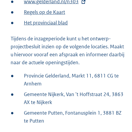
●
E
www.gelderland.nl/n303
x
●
Regels op de Kaart
t
●
Het provinciaal blad
e
r
Tijdens de inzageperiode kunt u het ontwerp-
n
projectbesluit inzien op de volgende locaties. Maakt
e
u hiervoor vooraf een afspraak en informeer daarbij
l
naar de actuele openingstijden.
i
n
●
Provincie Gelderland, Markt 11, 6811 CG te
k
Arnhem
:
●
Gemeente Nijkerk, Van 't Hoffstraat 24, 3863
AX te Nijkerk
●
Gemeente Putten, Fontanusplein 1, 3881 BZ
te Putten