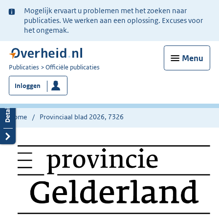
Ter
Mogelijk ervaart u problemen met het zoeken naar
informatie:
publicaties. We werken aan een oplossing. Excuses voor
het ongemak.
Menu
U
Publicaties
Officiële publicaties
bent
Inloggen
nu
hier:
Home
Provinciaal blad 2026, 7326