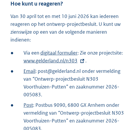
Hoe kunt u reageren?
Van 30 april tot en met 10 juni 2026 kan iedereen
reageren op het ontwerp-projectbesluit. U kunt uw
zienswijze op een van de volgende manieren
indienen:
●
Via een
digitaal formulier
: Zie onze projectsite:
E
www.gelderland.nl/n303
.
x
t
●
Email
: post@gelderland.nl onder vermelding
e
van “Ontwerp-projectbesluit N303
r
Voorthuizen-Putten” en zaaknummer 2026-
n
005083.
e
●
Post
: Postbus 9090, 6800 GX Arnhem onder
l
vermelding van “Ontwerp-projectbesluit N303
i
Voorthuizen-Putten” en zaaknummer 2026-
n
005083.