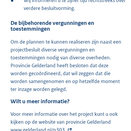
●
Wij informeren u te zijner tijd rechtstreeks over
verdere besluitvorming.
De bijbehorende vergunningen en
toestemmingen
Om de plannen te kunnen realiseren zijn naast een
projectbesluit diverse vergunningen en
toestemmingen nodig van diverse overheden.
Provincie Gelderland heeft besloten dat deze
worden gecoördineerd, dat wil zeggen dat die
worden samengenomen en op hetzelfde moment
ter inzage worden gelegd.
Wilt u meer informatie?
Voor meer informatie over het project kunt u ook
kijken op de website van provincie Gelderland
E
www.gelderland.nl/n303
.
x