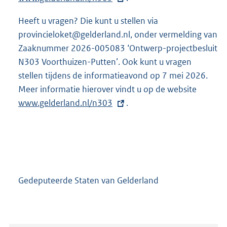
t
Heeft u vragen? Die kunt u stellen via
e
provincieloket@gelderland.nl, onder vermelding van
r
Zaaknummer 2026-005083 ‘Ontwerp-projectbesluit
n
N303 Voorthuizen-Putten’. Ook kunt u vragen
e
stellen tijdens de informatieavond op 7 mei 2026.
l
Meer informatie hierover vindt u op de website
E
i
www.gelderland.nl/n303
.
x
n
t
k
e
:
r
n
e
Gedeputeerde Staten van Gelderland
l
i
n
k