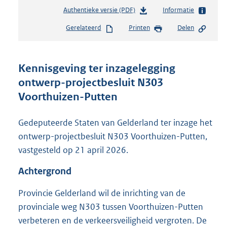
Authentieke versie (PDF)
b
Informatie
e
Gerelateerd
Printen
Delen
s
t
a
n
Kennisgeving ter inzagelegging
d
ontwerp-projectbesluit N303
s
Voorthuizen-Putten
g
r
o
Gedeputeerde Staten van Gelderland ter inzage het
o
ontwerp-projectbesluit N303 Voorthuizen-Putten,
t
t
vastgesteld op 21 april 2026.
e
:
Achtergrond
4
3
Provincie Gelderland wil de inrichting van de
5
provinciale weg N303 tussen Voorthuizen-Putten
K
verbeteren en de verkeersveiligheid vergroten. De
b