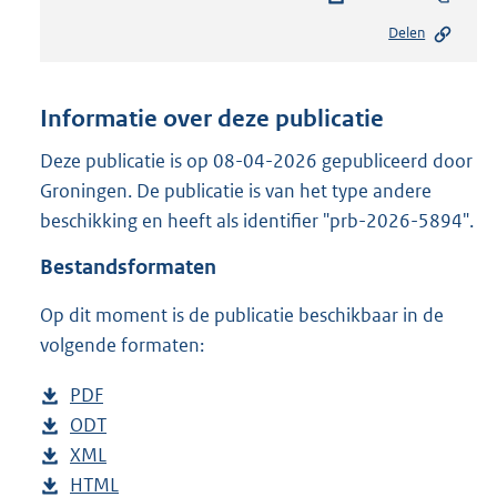
e
Delen
s
t
a
n
Informatie over deze publicatie
d
s
Deze publicatie is op 08-04-2026 gepubliceerd door
g
Groningen. De publicatie is van het type andere
r
beschikking en heeft als identifier "prb-2026-5894".
o
o
Bestandsformaten
t
t
Op dit moment is de publicatie beschikbaar in de
e
volgende formaten:
:
6
8
D
PDF
b
5
o
D
ODT
e
b
K
w
o
D
XML
s
e
b
b
n
w
o
D
HTML
t
s
e
b