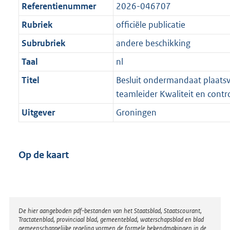
Referentienummer
2026-046707
Rubriek
officiële publicatie
Subrubriek
andere beschikking
Taal
nl
Titel
Besluit ondermandaat plaats
teamleider Kwaliteit en contr
Uitgever
Groningen
Op de kaart
Disclaimer
De hier aangeboden pdf-bestanden van het Staatsblad, Staatscourant,
Tractatenblad, provinciaal blad, gemeenteblad, waterschapsblad en blad
gemeenschappelijke regeling vormen de formele bekendmakingen in de