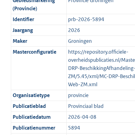
f
n
i
e
b
K
b
9
Gebiedsmarkering
Provincie Groningen
o
r
o
f
n
i
b
K
(Provincie)
o
o
r
o
f
n
b
Identifier
prb-2026-5894
t
o
m
r
o
f
t
t
Jaargang
2026
a
m
r
o
e
t
a
a
m
r
Maker
Groningen
:
e
t
a
a
m
Masterconfiguratie
https://repository.officiele-
2
:
t
a
a
overheidspublicaties.nl/Mast
K
2
t
a
DRP-BeschikkingAfhandeling
b
K
t
ZM/5.45/xml/MC-DRP-Beschik
b
Web-ZM.xml
Organisatietype
provincie
Publicatieblad
Provinciaal blad
Publicatiedatum
2026-04-08
Publicatienummer
5894