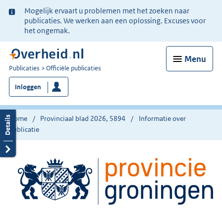
Ter
Mogelijk ervaart u problemen met het zoeken naar
informatie:
publicaties. We werken aan een oplossing. Excuses voor
het ongemak.
Menu
U
Publicaties
Officiële publicaties
bent
Inloggen
nu
hier:
Home
Provinciaal blad 2026, 5894
Informatie over
publicatie