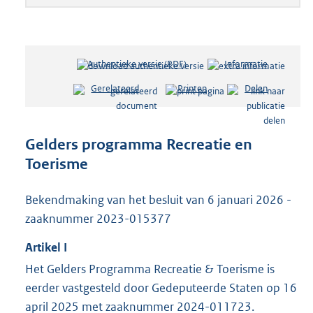
Authentieke versie (PDF)
b
Informatie
e
Gerelateerd
Printen
Delen
s
t
a
n
Gelders programma Recreatie en
d
Toerisme
s
g
r
Bekendmaking van het besluit van 6 januari 2026 -
o
zaaknummer 2023-015377
o
t
Artikel
I
t
Het Gelders Programma Recreatie & Toerisme is
e
:
eerder vastgesteld door Gedeputeerde Staten op 16
1
april 2025 met zaaknummer 2024-011723.