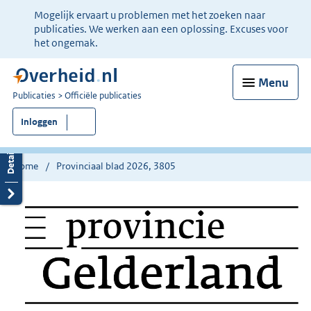
Ter
Mogelijk ervaart u problemen met het zoeken naar
informatie:
publicaties. We werken aan een oplossing. Excuses voor
het ongemak.
Menu
U
Publicaties
Officiële publicaties
bent
Inloggen
nu
hier:
Home
Provinciaal blad 2026, 3805