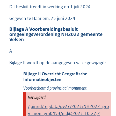
Dit besluit treedt in werking op 1 juli 2024.
Gegeven te Haarlem, 25 juni 2024
Bijlage
A
Voorbereidingsbesluit
omgevingsverordening NH2022 gemeente
Velsen
A
Bijlage II wordt op de aangegeven wijze gewijzigd:
Bijlage
II
Overzicht Geografische
Informatieobjecten
Voorbeschermd provinciaal monument
/join/id/regdata/pv27/2023/NH2022_pro
v_mon_gm0453/nld@2023‑10‑27;2