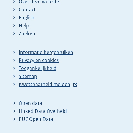
Over deze website
Contact
English
Help
Zoeken
Informatie hergebruiken
Privacy en cookies
Toegankelijkheid
Sitemap
E
Kwetsbaarheid melden
x
t
Open data
e
Linked Data Overheid
r
PUC Open Data
n
e