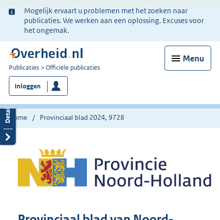
Ter
Mogelijk ervaart u problemen met het zoeken naar
informatie:
publicaties. We werken aan een oplossing. Excuses voor
het ongemak.
Menu
U
Publicaties
Officiële publicaties
bent
Inloggen
nu
hier:
Home
Provinciaal blad 2024, 9728
Provinciaal blad van Noord-