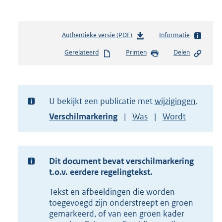
Authentieke versie (PDF)
b
Informatie
e
Gerelateerd
Printen
Delen
s
t
a
n
d
U bekijkt een publicatie met
wijzigingen
s
Toon
Verschilmarkering
Was
Wordt
g
versie
r
van
o
document
o
t
Dit document bevat verschilmarkering
t
t.o.v. eerdere regelingtekst.
e
Tekst en afbeeldingen die worden
:
2
toegevoegd zijn onderstreept en groen
3
gemarkeerd, of van een groen kader