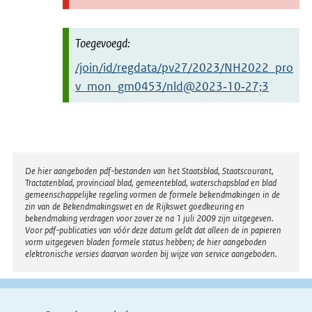
/join/id/regdata/pv27/2023/NH2022_pro
v_mon_gm0453/nld@2023‑10‑27;3
Disclaimer
De hier aangeboden pdf-bestanden van het Staatsblad, Staatscourant,
Tractatenblad, provinciaal blad, gemeenteblad, waterschapsblad en blad
gemeenschappelijke regeling vormen de formele bekendmakingen in de
zin van de Bekendmakingswet en de Rijkswet goedkeuring en
bekendmaking verdragen voor zover ze na 1 juli 2009 zijn uitgegeven.
Voor pdf-publicaties van vóór deze datum geldt dat alleen de in papieren
vorm uitgegeven bladen formele status hebben; de hier aangeboden
elektronische versies daarvan worden bij wijze van service aangeboden.