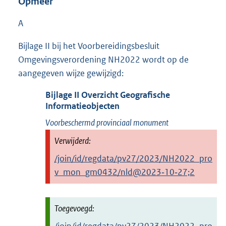
Opmeer
A
Bijlage II bij het Voorbereidingsbesluit
Omgevingsverordening NH2022 wordt op de
aangegeven wijze gewijzigd:
Bijlage
II
Overzicht Geografische
Informatieobjecten
Voorbeschermd provinciaal monument
/join/id/regdata/pv27/2023/NH2022_pro
v_mon_gm0432/nld@2023‑10‑27;2