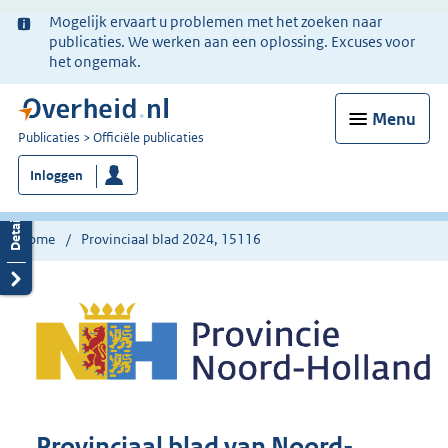
Ter
Mogelijk ervaart u problemen met het zoeken naar
informatie:
publicaties. We werken aan een oplossing. Excuses voor
het ongemak.
Menu
U
Publicaties
Officiële publicaties
bent
Inloggen
nu
hier:
Home
Provinciaal blad 2024, 15116
Provinciaal blad van Noord-