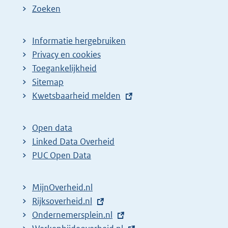
Zoeken
Informatie hergebruiken
Privacy en cookies
Toegankelijkheid
Sitemap
E
Kwetsbaarheid melden
x
t
Open data
e
Linked Data Overheid
r
PUC Open Data
n
e
MijnOverheid.nl
l
E
Rijksoverheid.nl
i
x
E
Ondernemersplein.nl
n