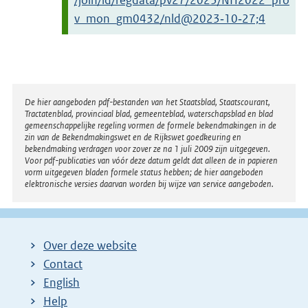
/join/id/regdata/pv27/2023/NH2022_pro
v_mon_gm0432/nld@2023‑10‑27;4
Disclaimer
De hier aangeboden pdf-bestanden van het Staatsblad, Staatscourant,
Tractatenblad, provinciaal blad, gemeenteblad, waterschapsblad en blad
gemeenschappelijke regeling vormen de formele bekendmakingen in de
zin van de Bekendmakingswet en de Rijkswet goedkeuring en
bekendmaking verdragen voor zover ze na 1 juli 2009 zijn uitgegeven.
Voor pdf-publicaties van vóór deze datum geldt dat alleen de in papieren
vorm uitgegeven bladen formele status hebben; de hier aangeboden
elektronische versies daarvan worden bij wijze van service aangeboden.
Over deze website
Contact
English
Help