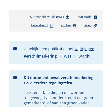
Authentieke versie (PDF)
b
Informatie
e
Gerelateerd
Printen
Delen
s
t
a
n
d
U bekijkt een publicatie met
wijzigingen
s
Toon
Verschilmarkering
Was
Wordt
g
versie
r
van
o
document
o
t
Dit document bevat verschilmarkering
t
t.o.v. eerdere regelingtekst.
e
Tekst en afbeeldingen die worden
:
2
toegevoegd zijn onderstreept en groen
3
gemarkeerd, of van een groen kader