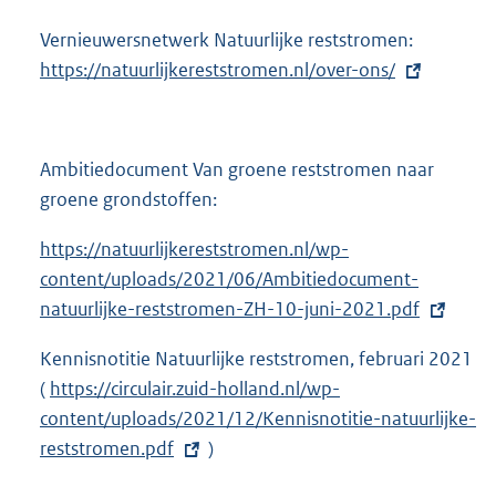
Vernieuwersnetwerk Natuurlijke reststromen:
E
https://natuurlijkereststromen.nl/over-ons/
x
t
e
r
Ambitiedocument Van groene reststromen naar
n
groene grondstoffen:
e
l
E
https://natuurlijkereststromen.nl/wp-
i
x
content/uploads/2021/06/Ambitiedocument-
n
t
natuurlijke-reststromen-ZH-10-juni-2021.pdf
k
e
Kennisnotitie Natuurlijke reststromen, februari 2021
:
r
(
E
https://circulair.zuid-holland.nl/wp-
n
content/uploads/2021/12/Kennisnotitie-natuurlijke-
x
e
reststromen.pdf
t
)
l
e
i