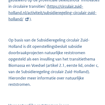
in circulaire transities’ (
E
https://circulair.zuid-
holland.nl/activiteit/subsidieregeling-circulair-zuid-
x
holland/
).
t
e
r
n
Op basis van de Subsidieregeling circulair Zuid-
e
Holland is dit openstellingsbesluit subsidie
l
doorbraakprojecten natuurlijke reststromen
i
opgesteld als een invulling van het transitiethema
n
Biomassa en Voedsel (artikel 2.1, eerste lid, onder c,
k
van de Subsidieregeling circulair Zuid-Holland).
:
Hieronder meer informatie over natuurlijke
reststromen.