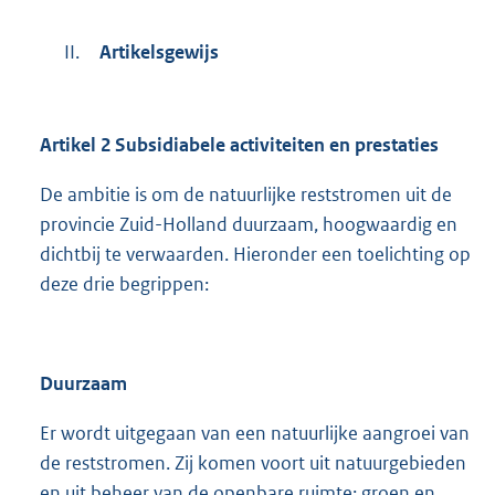
r
n
n
k
II.
Artikelsgewijs
e
:
l
i
Artikel 2 Subsidiabele activiteiten en prestaties
n
k
De ambitie is om de natuurlijke reststromen uit de
:
provincie Zuid-Holland duurzaam, hoogwaardig en
dichtbij te verwaarden. Hieronder een toelichting op
deze drie begrippen:
Duurzaam
Er wordt uitgegaan van een natuurlijke aangroei van
de reststromen. Zij komen voort uit natuurgebieden
en uit beheer van de openbare ruimte: groen en