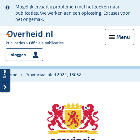
Ter
Mogelijk ervaart u problemen met het zoeken naar
informatie:
publicaties. We werken aan een oplossing. Excuses voor
het ongemak.
Menu
U
Publicaties
Officiële publicaties
bent
Inloggen
nu
hier:
Home
Provinciaal blad 2022, 13058