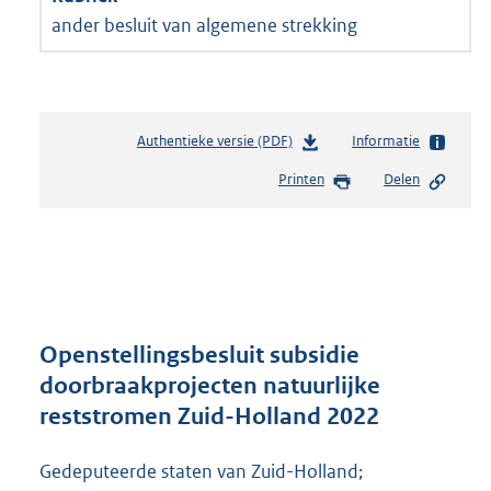
ander besluit van algemene strekking
Authentieke versie (PDF)
b
Informatie
e
Printen
Delen
s
t
a
n
d
s
g
r
Openstellingsbesluit subsidie
o
doorbraakprojecten natuurlijke
o
reststromen Zuid-Holland 2022
t
t
e
Gedeputeerde staten van Zuid-Holland;
: