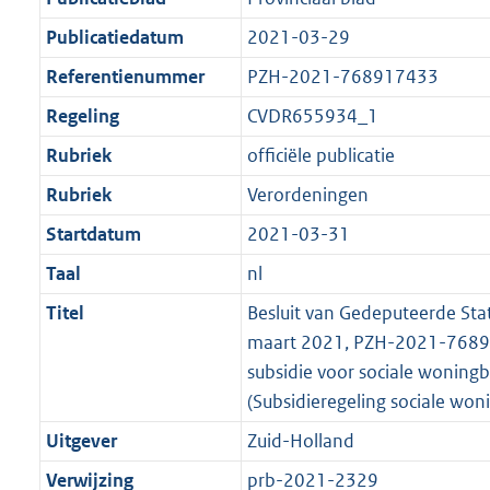
Publicatiedatum
2021-03-29
Referentienummer
PZH-2021-768917433
Regeling
CVDR655934_1
Rubriek
officiële publicatie
Rubriek
Verordeningen
Startdatum
2021-03-31
Taal
nl
Titel
Besluit van Gedeputeerde Sta
maart 2021, PZH-2021-76891
subsidie voor sociale wonin
(Subsidieregeling sociale wo
Uitgever
Zuid-Holland
Verwijzing
prb-2021-2329