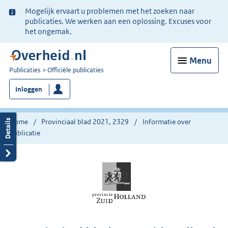
Ter
Mogelijk ervaart u problemen met het zoeken naar
informatie:
publicaties. We werken aan een oplossing. Excuses voor
het ongemak.
Menu
U
Publicaties
Officiële publicaties
bent
Inloggen
nu
hier:
Home
Provinciaal blad 2021, 2329
Informatie over
publicatie