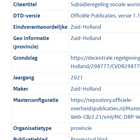
r
g
f
n
i
e
b
b
K
3
Citeertitel
Subsidieregeling sociale wo
o
r
o
f
n
i
b
K
DTD-versie
Officiële Publicaties, versie 1.
o
o
r
o
f
n
b
t
o
Eindverantwoordelijke
Zuid-Holland
m
r
o
f
t
t
a
m
r
o
Geo informatie
Zuid-Holland
e
t
a
a
m
r
(provincie)
:
e
t
a
a
m
Grondslag
https://decentrale.regelgevin
3
:
t
a
a
Holland/298777/CVDR29877
K
3
t
a
b
K
Jaargang
2021
t
b
Maker
Zuid-Holland
Masterconfiguratie
https://repository.officiele-
overheidspublicaties.nl/Mas
Web-CB/2.21/xml/MC-DRP-Ve
Organisatietype
provincie
Publicatieblad
Provinciaal blad