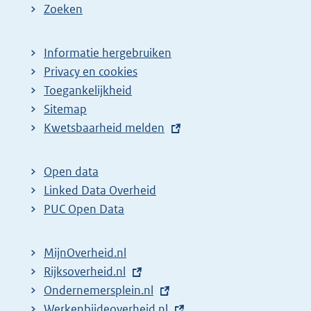
Zoeken
Informatie hergebruiken
Privacy en cookies
Toegankelijkheid
Sitemap
E
Kwetsbaarheid melden
x
t
Open data
e
Linked Data Overheid
r
PUC Open Data
n
e
MijnOverheid.nl
l
E
Rijksoverheid.nl
i
x
E
Ondernemersplein.nl
n
t
x
E
Werkenbijdeoverheid.nl