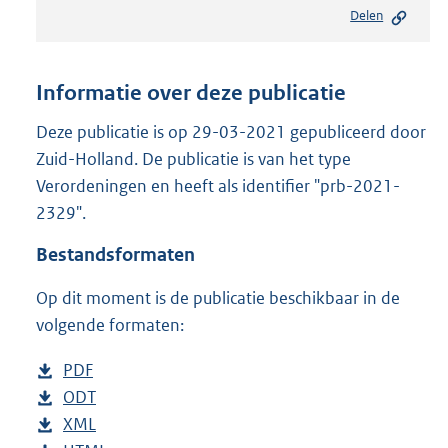
e
Delen
s
t
a
n
Informatie over deze publicatie
d
s
Deze publicatie is op 29-03-2021 gepubliceerd door
g
Zuid-Holland. De publicatie is van het type
r
Verordeningen en heeft als identifier "prb-2021-
o
2329".
o
t
Bestandsformaten
t
e
Op dit moment is de publicatie beschikbaar in de
:
3
volgende formaten:
3
1
D
PDF
b
K
o
D
ODT
e
b
b
w
o
D
XML
s
e
b