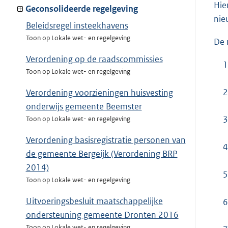
Hie
Geconsolideerde regelgeving
nie
Beleidsregel insteekhavens
Toon op Lokale wet- en regelgeving
De 
Verordening op de raadscommissies
1
Toon op Lokale wet- en regelgeving
2
Verordening voorzieningen huisvesting
onderwijs gemeente Beemster
3
Toon op Lokale wet- en regelgeving
Verordening basisregistratie personen van
4
de gemeente Bergeijk (Verordening BRP
2014)
5
Toon op Lokale wet- en regelgeving
Uitvoeringsbesluit maatschappelijke
6
ondersteuning gemeente Dronten 2016
Toon op Lokale wet- en regelgeving