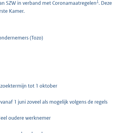
1
van SZW in verband met Coronamaatregelen
. Deze
rste Kamer.
g ondernemers (Tozo)
 zoektermijn tot 1 oktober
anaf 1 juni zoveel als mogelijk volgens de regels
rdeel oudere werknemer