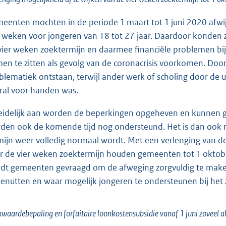
eenten mochten in de periode 1 maart tot 1 juni 2020 afwij
r weken voor jongeren van 18 tot 27 jaar. Daardoor konden z
vier weken zoektermijn en daarmee financiële problemen bij
en te zitten als gevolg van de coronacrisis voorkomen. Door
blematiek ontstaan, terwijl ander werk of scholing door de
ral voor handen was.
eidelijk aan worden de beperkingen opgeheven en kunnen ge
den ook de komende tijd nog ondersteund. Het is dan ook ni
mijn weer volledig normaal wordt. Met een verlenging van de 
r de vier weken zoektermijn houden gemeenten tot 1 oktob
dt gemeenten gevraagd om de afweging zorgvuldig te maken
benutten en waar mogelijk jongeren te ondersteunen bij het
waardebepaling en forfaitaire loonkostensubsidie vanaf 1 juni zoveel al