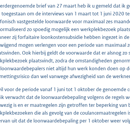
eerdergenoemde brief van 27 maart heb ik u gemeld dat ik
 toegestaan om de interviews van 1 maart tot 1 juni 2020 te
efonisch vastgestelde loonwaarde voor maximaal zes maande
ormaliseerd zo spoedig mogelijk een werkplekbezoek plaats
neer zij forfaitaire loonkostensubsidie hebben ingezet in d
lzwijgend mogen verlengen voor een periode van maximaal z
atsvinden. Ook hierbij geldt de voorwaarde dat er alsnog z
kplekbezoek plaatsvindt, zodra de omstandigheden genorma
 loonwaardebepalers niet altijd hun werk konden doen op
mettingsrisico dan wel vanwege afwezigheid van de werkne
wil voor de periode vanaf 1 juni tot 1 oktober de genoemde
 ik verwacht dat de loonwaardebepaling volgens de regels 
wezig is en er maatregelen zijn getroffen ter beperking van 
kplekbezoeken die als gevolg van de coulancemaatregelen i
ervan uit dat de loonwaardebepaling per 1 oktober weer vol