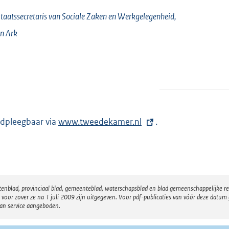
taatssecretaris van Sociale Zaken en Werkgelegenheid,
an
Ark
dpleegbaar via
E
www.tweedekamer.nl
.
x
t
e
r
atenblad, provinciaal blad, gemeenteblad, waterschapsblad en blad gemeenschappelijke 
n
 zover ze na 1 juli 2009 zijn uitgegeven. Voor pdf-publicaties van vóór deze datum g
e
van service aangeboden.
l