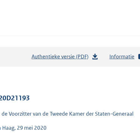
Authentieke versie (PDF)
b
Informatie
e
s
t
a
20D21193
n
d
 de Voorzitter van de Tweede Kamer der Staten-Generaal
s
g
 Haag, 29 mei 2020
r