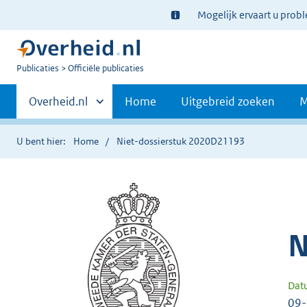
Ter
Mogelijk ervaart u prob
informatie:
U
Publicaties
Officiële publicaties
bent
Primaire
nu
Andere
Overheid.nl
Home
Uitgebreid zoeken
M
hier:
sites
navigatie
binnen
U bent hier:
Home
Niet-dossierstuk 2020D21193
N
Dat
09-