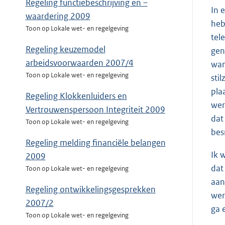
Regeling functiebeschrijving en –
In 
waardering 2009
heb
Toon op Lokale wet- en regelgeving
tel
Regeling keuzemodel
gen
arbeidsvoorwaarden 2007/4
wan
Toon op Lokale wet- en regelgeving
sti
pla
Regeling Klokkenluiders en
wer
Vertrouwenspersoon Integriteit 2009
dat
Toon op Lokale wet- en regelgeving
bes
Regeling melding financiële belangen
Ik 
2009
dat
Toon op Lokale wet- en regelgeving
aan
Regeling ontwikkelingsgesprekken
wer
2007/2
ga 
Toon op Lokale wet- en regelgeving