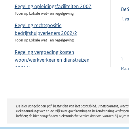
Regeling opleidingsfaciliteiten 2007
De S
Toon op Lokale wet- en regelgeving
T. v
Regeling rechtspositie
bedrijfshulpverleners 2002/2
Toon op Lokale wet- en regelgeving
Regeling vergoeding kosten
1
woon/werkverkeer en dienstreizen
2006/3
Raa
Toon op Lokale wet- en regelgeving
Sociaal Statuut 2007
Toon op Lokale wet- en regelgeving
Uitvoeringsregeling Spaarloon 2005
De hier aangeboden pdf-bestanden van het Staatsblad, Staatscourant, Tract
Disclaimer
Bekendmakingswet en de Rijkswet goedkeuring en bekendmaking verdragen voor
Toon op Lokale wet- en regelgeving
hebben; de hier aangeboden elektronische versies daarvan worden bij wijze 
Verlofregelingen 2007