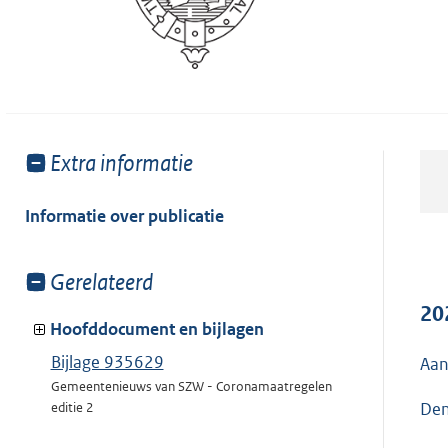
Toon
Extra informatie
meer
van:
Informatie over publicatie
Toon
Gerelateerd
meer
20
van:
Hoofddocument en bijlagen
Bijlage 935629
Aan
Gemeentenieuws van SZW - Coronamaatregelen
Den
editie 2