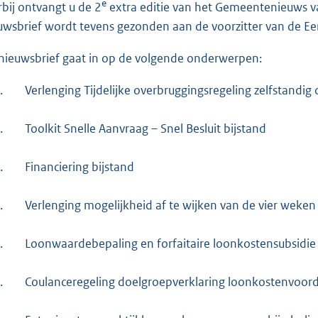
o
e
rbij ontvangt u de 2
extra editie van het Gemeentenieuws 
o
uwsbrief wordt tevens gezonden aan de voorzitter van de Ee
t
nieuwsbrief gaat in op de volgende onderwerpen:
t
e
.
Verlenging Tijdelijke overbruggingsregeling zelfstandi
:
3
.
Toolkit Snelle Aanvraag – Snel Besluit bijstand
7
K
.
Financiering bijstand
b
.
Verlenging mogelijkheid af te wijken van de vier weken
.
Loonwaardebepaling en forfaitaire loonkostensubsidie v
.
Coulanceregeling doelgroepverklaring loonkostenvoo