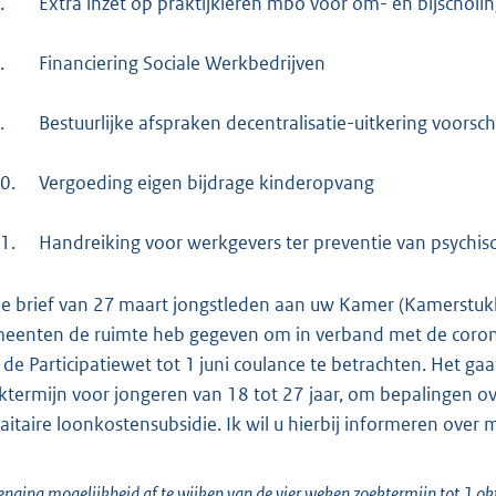
.
Extra inzet op praktijkleren mbo voor om- en bijschol
.
Financiering Sociale Werkbedrijven
.
Bestuurlijke afspraken decentralisatie-uitkering voorsc
0.
Vergoeding eigen bijdrage kinderopvang
1.
Handreiking voor werkgevers ter preventie van psychi
de brief van 27 maart jongstleden aan uw Kamer (Kamerstuk
eenten de ruimte heb gegeven om in verband met de coronac
 de Participatiewet tot 1 juni coulance te betrachten. Het g
ktermijn voor jongeren van 18 tot 27 jaar, om bepalingen 
faitaire loonkostensubsidie. Ik wil u hierbij informeren over
enging mogelijkheid af te wijken van de vier weken zoektermijn tot 1 ok