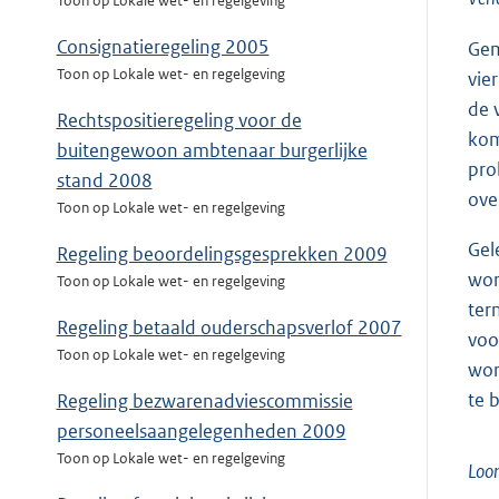
Toon op Lokale wet- en regelgeving
Consignatieregeling 2005
Gem
Toon op Lokale wet- en regelgeving
vie
de 
Rechtspositieregeling voor de
kom
buitengewoon ambtenaar burgerlijke
pro
stand 2008
ove
Toon op Lokale wet- en regelgeving
Gel
Regeling beoordelingsgesprekken 2009
wor
Toon op Lokale wet- en regelgeving
ter
Regeling betaald ouderschapsverlof 2007
voo
Toon op Lokale wet- en regelgeving
wor
te 
Regeling bezwarenadviescommissie
personeelsaangelegenheden 2009
Toon op Lokale wet- en regelgeving
Loon